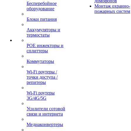
домофонов
Бесперебойное
Монтаж охранно-
оборудование
пожарных систем
Блоки питания
Аккумуляторы и
термостаты
POE инжекторы и
сплиттеры
Коммутаторы
Wi-Fi роутеры /
точки доступа /
репитеры
Wi-Fi роутеры
3G/4G/5G
Усилители сотовой
связи и интернета
Медиаконвертеры