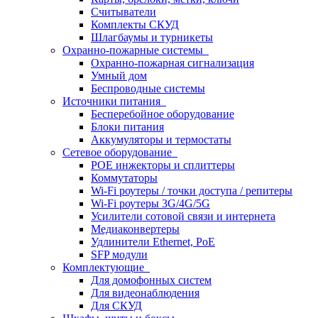
Считыватели
Комплекты СКУД
Шлагбаумы и турникеты
Охранно-пожарные системы
Охранно-пожарная сигнализация
Умный дом
Беспроводные системы
Источники питания
Бесперебойное оборудование
Блоки питания
Аккумуляторы и термостаты
Сетевое оборудование
POE инжекторы и сплиттеры
Коммутаторы
Wi-Fi роутеры / точки доступа / репитеры
Wi-Fi роутеры 3G/4G/5G
Усилители сотовой связи и интернета
Медиаконвертеры
Удлинители Ethernet, PoE
SFP модули
Комплектующие
Для домофонных систем
Для видеонаблюдения
Для СКУД