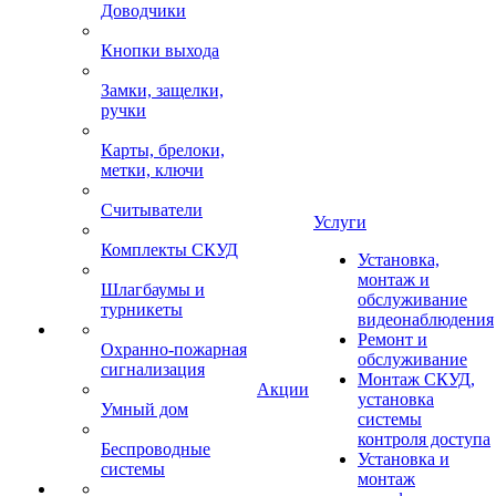
Доводчики
Кнопки выхода
Замки, защелки,
ручки
Карты, брелоки,
метки, ключи
Считыватели
Услуги
Комплекты СКУД
Установка,
монтаж и
Шлагбаумы и
обслуживание
турникеты
видеонаблюдения
Ремонт и
Охранно-пожарная
обслуживание
сигнализация
Монтаж СКУД,
Акции
установка
Умный дом
системы
контроля доступа
Беспроводные
Установка и
системы
монтаж