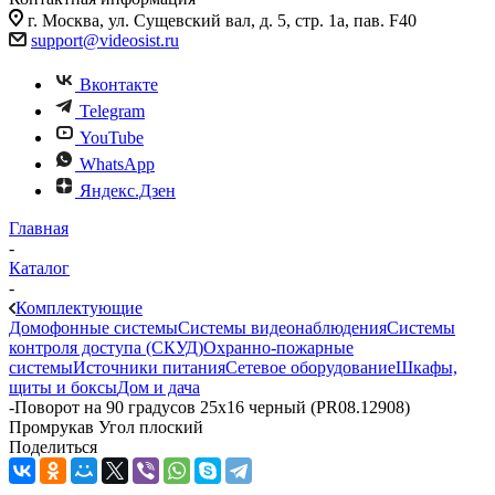
г. Москва, ул. Сущевский вал, д. 5, стр. 1а, пав. F40
support@videosist.ru
Вконтакте
Telegram
YouTube
WhatsApp
Яндекс.Дзен
Главная
-
Каталог
-
Комплектующие
Домофонные системы
Системы видеонаблюдения
Системы
контроля доступа (СКУД)
Охранно-пожарные
системы
Источники питания
Сетевое оборудование
Шкафы,
щиты и боксы
Дом и дача
-
Поворот на 90 градусов 25х16 черный (PR08.12908)
Промрукав Угол плоский
Поделиться