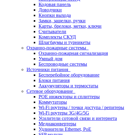
Кодовая панель
Доводчики
Кнопки выхода
Замки, защелки, ручки
Карты, брелоки, метки, ключи
Считыватели
Комплекты СКУД
Шлагбаумы и турникеты
Охранно-пожарные системы
Охранно-пожарная сигнализация
Умный дом
Беспроводные системы
Источники питания
Бесперебойное оборудование
Блоки питания
Аккумуляторы и термостаты
Сетевое оборудование
POE инжекторы и сплиттеры
Коммутаторы
Wi-Fi роутеры / точки доступа / репитеры
Wi-Fi роутеры 3G/4G/5G
Усилители сотовой связи и интернета
Медиаконвертеры
Удлинители Ethernet, PoE
SFP модули