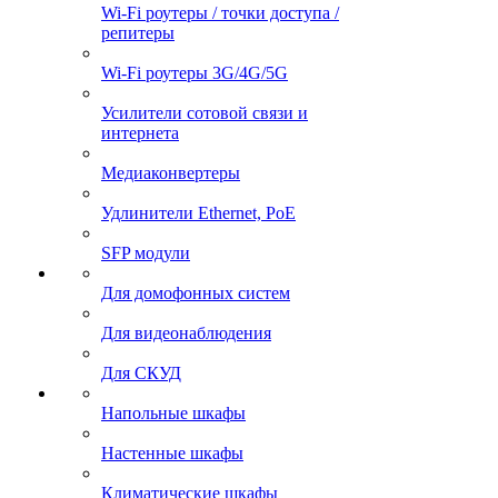
Wi-Fi роутеры / точки доступа /
репитеры
Wi-Fi роутеры 3G/4G/5G
Усилители сотовой связи и
интернета
Медиаконвертеры
Удлинители Ethernet, PoE
SFP модули
Для домофонных систем
Для видеонаблюдения
Для СКУД
Напольные шкафы
Настенные шкафы
Климатические шкафы