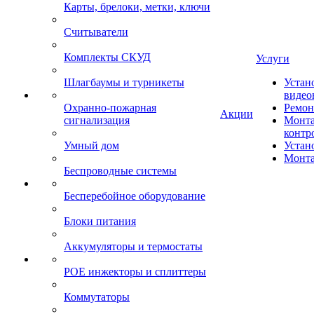
Карты, брелоки, метки, ключи
Считыватели
Комплекты СКУД
Услуги
Шлагбаумы и турникеты
Устан
видео
Охранно-пожарная
Ремон
Акции
сигнализация
Монта
контр
Умный дом
Устан
Монта
Беспроводные системы
Бесперебойное оборудование
Блоки питания
Аккумуляторы и термостаты
POE инжекторы и сплиттеры
Коммутаторы