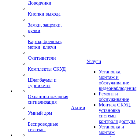
Доводчики
Кнопки выхода
Замки, защелки,
ручки
Карты, брелоки,
метки, ключи
Считыватели
Услуги
Комплекты СКУД
Установка,
монтаж и
Шлагбаумы и
обслуживание
турникеты
видеонаблюдения
Ремонт и
Охранно-пожарная
обслуживание
сигнализация
Монтаж СКУД,
Акции
установка
Умный дом
системы
контроля доступа
Беспроводные
Установка и
системы
монтаж