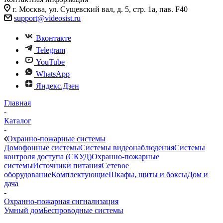
г. Москва, ул. Сущевский вал, д. 5, стр. 1а, пав. F40
support@videosist.ru
Вконтакте
Telegram
YouTube
WhatsApp
Яндекс.Дзен
Главная
-
Каталог
-
Охранно-пожарные системы
Домофонные системы
Системы видеонаблюдения
Системы
контроля доступа (СКУД)
Охранно-пожарные
системы
Источники питания
Сетевое
оборудование
Комплектующие
Шкафы, щиты и боксы
Дом и
дача
-
Охранно-пожарная сигнализация
Умный дом
Беспроводные системы