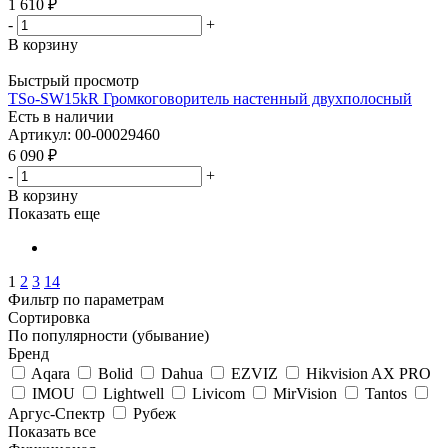
1 610
₽
-
+
В корзину
Быстрый просмотр
TSo-SW15kR Громкоговоритель настенный двухполосный
Есть в наличии
Артикул: 00-00029460
6 090
₽
-
+
В корзину
Показать еще
1
2
3
14
Фильтр по параметрам
Сортировка
По популярности (убывание)
Бренд
Aqara
Bolid
Dahua
EZVIZ
Hikvision AX PRO
IMOU
Lightwell
Livicom
MirVision
Tantos
Аргус-Спектр
Рубеж
Показать все