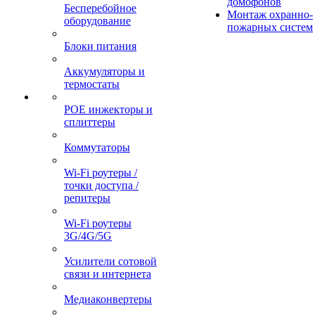
домофонов
Бесперебойное
Монтаж охранно-
оборудование
пожарных систем
Блоки питания
Аккумуляторы и
термостаты
POE инжекторы и
сплиттеры
Коммутаторы
Wi-Fi роутеры /
точки доступа /
репитеры
Wi-Fi роутеры
3G/4G/5G
Усилители сотовой
связи и интернета
Медиаконвертеры