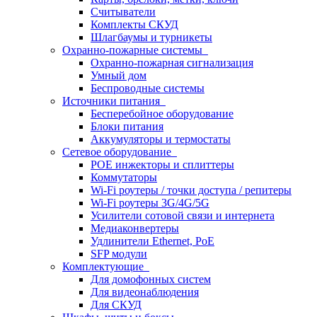
Считыватели
Комплекты СКУД
Шлагбаумы и турникеты
Охранно-пожарные системы
Охранно-пожарная сигнализация
Умный дом
Беспроводные системы
Источники питания
Бесперебойное оборудование
Блоки питания
Аккумуляторы и термостаты
Сетевое оборудование
POE инжекторы и сплиттеры
Коммутаторы
Wi-Fi роутеры / точки доступа / репитеры
Wi-Fi роутеры 3G/4G/5G
Усилители сотовой связи и интернета
Медиаконвертеры
Удлинители Ethernet, PoE
SFP модули
Комплектующие
Для домофонных систем
Для видеонаблюдения
Для СКУД