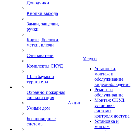
Доводчики
Кнопки выхода
Замки, защелки,
ручки
Карты, брелоки,
метки, ключи
Считыватели
Услуги
Комплекты СКУД
Установка,
монтаж и
Шлагбаумы и
обслуживание
турникеты
видеонаблюдения
Ремонт и
Охранно-пожарная
обслуживание
сигнализация
Монтаж СКУД,
Акции
установка
Умный дом
системы
контроля доступа
Беспроводные
Установка и
системы
монтаж