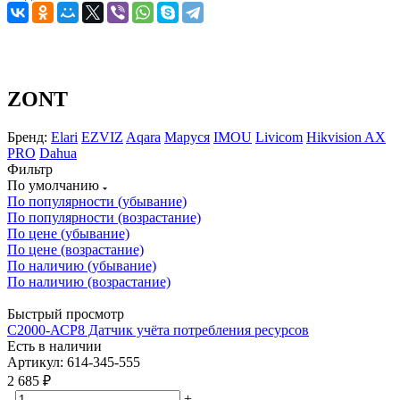
ZONT
Бренд:
Elari
EZVIZ
Aqara
Маруся
IMOU
Livicom
Hikvision AX
PRO
Dahua
Фильтр
По умолчанию
По популярности (убывание)
По популярности (возрастание)
По цене (убывание)
По цене (возрастание)
По наличию (убывание)
По наличию (возрастание)
Быстрый просмотр
С2000-АСР8 Датчик учёта потребления ресурсов
Есть в наличии
Артикул: 614-345-555
2 685
₽
-
+