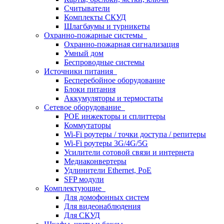
Считыватели
Комплекты СКУД
Шлагбаумы и турникеты
Охранно-пожарные системы
Охранно-пожарная сигнализация
Умный дом
Беспроводные системы
Источники питания
Бесперебойное оборудование
Блоки питания
Аккумуляторы и термостаты
Сетевое оборудование
POE инжекторы и сплиттеры
Коммутаторы
Wi-Fi роутеры / точки доступа / репитеры
Wi-Fi роутеры 3G/4G/5G
Усилители сотовой связи и интернета
Медиаконвертеры
Удлинители Ethernet, PoE
SFP модули
Комплектующие
Для домофонных систем
Для видеонаблюдения
Для СКУД