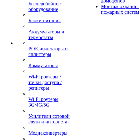
домофонов
Бесперебойное
Монтаж охранно-
оборудование
пожарных систем
Блоки питания
Аккумуляторы и
термостаты
POE инжекторы и
сплиттеры
Коммутаторы
Wi-Fi роутеры /
точки доступа /
репитеры
Wi-Fi роутеры
3G/4G/5G
Усилители сотовой
связи и интернета
Медиаконвертеры