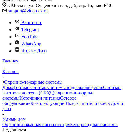
г. Москва, ул. Сущевский вал, д. 5, стр. 1а, пав. F40
support@videosist.ru
Вконтакте
Telegram
YouTube
WhatsApp
Яндекс.Дзен
Главная
-
Каталог
-
Охранно-пожарные системы
Домофонные системы
Системы видеонаблюдения
Системы
контроля доступа (СКУД)
Охранно-пожарные
системы
Источники питания
Сетевое
оборудование
Комплектующие
Шкафы, щиты и боксы
Дом и
дача
-
Умный дом
Охранно-пожарная сигнализация
Беспроводные системы
Поделиться