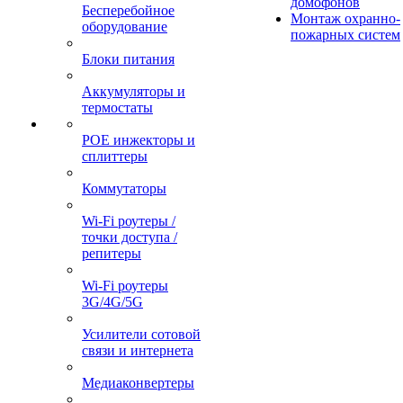
домофонов
Бесперебойное
Монтаж охранно-
оборудование
пожарных систем
Блоки питания
Аккумуляторы и
термостаты
POE инжекторы и
сплиттеры
Коммутаторы
Wi-Fi роутеры /
точки доступа /
репитеры
Wi-Fi роутеры
3G/4G/5G
Усилители сотовой
связи и интернета
Медиаконвертеры