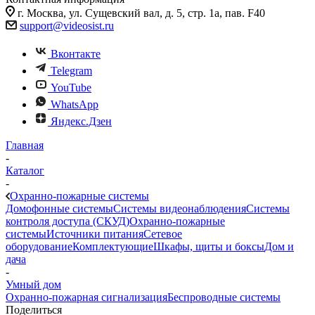
г. Москва, ул. Сущевский вал, д. 5, стр. 1а, пав. F40
support@videosist.ru
Вконтакте
Telegram
YouTube
WhatsApp
Яндекс.Дзен
Главная
-
Каталог
-
Охранно-пожарные системы
Домофонные системы
Системы видеонаблюдения
Системы
контроля доступа (СКУД)
Охранно-пожарные
системы
Источники питания
Сетевое
оборудование
Комплектующие
Шкафы, щиты и боксы
Дом и
дача
-
Умный дом
Охранно-пожарная сигнализация
Беспроводные системы
Поделиться