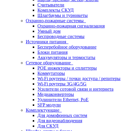
Считыватели
Комплекты СКУД
Шлагбаумы и турникеты
Охранно-пожарные системы
Охранно-пожарная сигнализация
Умный дом
Беспроводные системы
Источники питания
Бесперебойное оборудование
Блоки питания
Аккумуляторы и термостаты
Сетевое оборудование
POE инжекторы и сплиттеры
Коммутаторы
Wi-Fi роутеры / точки доступа / репитеры
Wi-Fi роутеры 3G/4G/5G
Усилители сотовой связи и интернета
Медиаконвертеры
Удлинители Ethernet, PoE
SFP модули
Комплектующие
Для домофонных систем
Для видеонаблюдения
Для СКУД