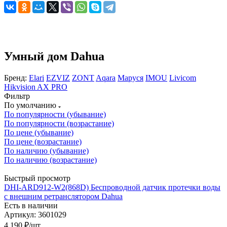
Умный дом Dahua
Бренд:
Elari
EZVIZ
ZONT
Aqara
Маруся
IMOU
Livicom
Hikvision AX PRO
Фильтр
По умолчанию
По популярности (убывание)
По популярности (возрастание)
По цене (убывание)
По цене (возрастание)
По наличию (убывание)
По наличию (возрастание)
Быстрый просмотр
DHI-ARD912-W2(868D) Беспроводной датчик протечки воды
с внешним ретранслятором Dahua
Есть в наличии
Артикул: 3601029
4 190
₽
/шт