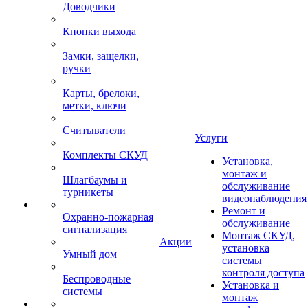
Доводчики
Кнопки выхода
Замки, защелки,
ручки
Карты, брелоки,
метки, ключи
Считыватели
Услуги
Комплекты СКУД
Установка,
монтаж и
Шлагбаумы и
обслуживание
турникеты
видеонаблюдения
Ремонт и
Охранно-пожарная
обслуживание
сигнализация
Монтаж СКУД,
Акции
установка
Умный дом
системы
контроля доступа
Беспроводные
Установка и
системы
монтаж