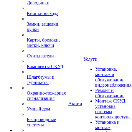
Доводчики
Кнопки выхода
Замки, защелки,
ручки
Карты, брелоки,
метки, ключи
Считыватели
Услуги
Комплекты СКУД
Установка,
монтаж и
Шлагбаумы и
обслуживание
турникеты
видеонаблюдения
Ремонт и
Охранно-пожарная
обслуживание
сигнализация
Монтаж СКУД,
Акции
установка
Умный дом
системы
контроля доступа
Беспроводные
Установка и
системы
монтаж