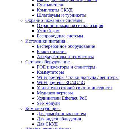
Считыватели
Комплекты СКУД
Шлагбаумы и турникеты
Охранно-пожарные системы
Охранно-пожарная сигнализация
Умный дом
Беспроводные системы
Источники питания
Бесперебойное оборудование
Блоки питания
Аккумуляторы и термостаты
Сетевое оборудование
POE инжекторы и сплиттеры
Коммутаторы
Wi-Fi роутеры / точки доступа / репитеры
Wi-Fi роутеры 3G/4G/5G
Усилители сотовой связи и интернета
Медиаконвертеры
Удлинители Ethernet, PoE
SFP модули
Комплектующие
Для домофонных систем
Для видеонаблюдения
Для СКУД