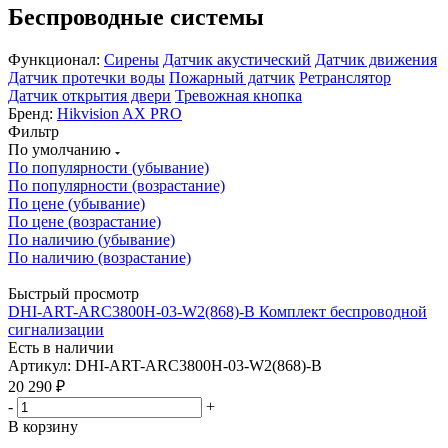
Беспроводные системы
Функционал:
Сирены
Датчик акустический
Датчик движения
Датчик протечки воды
Пожарный датчик
Ретранслятор
Датчик открытия двери
Тревожная кнопка
Бренд:
Hikvision AX PRO
Фильтр
По умолчанию
По популярности (убывание)
По популярности (возрастание)
По цене (убывание)
По цене (возрастание)
По наличию (убывание)
По наличию (возрастание)
Быстрый просмотр
DHI-ART-ARC3800H-03-W2(868)-B Комплект беспроводной
сигнализации
Есть в наличии
Артикул: DHI-ART-ARC3800H-03-W2(868)-B
20 290
₽
-
+
В корзину