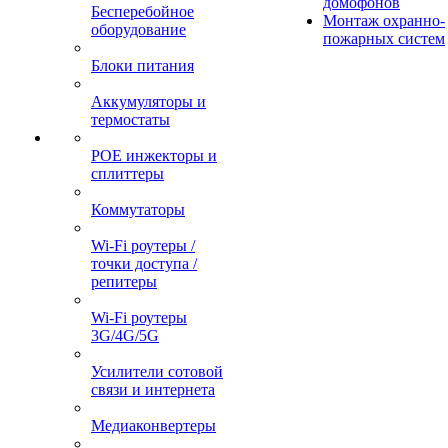
домофонов
Бесперебойное
Монтаж охранно-
оборудование
пожарных систем
Блоки питания
Аккумуляторы и
термостаты
POE инжекторы и
сплиттеры
Коммутаторы
Wi-Fi роутеры /
точки доступа /
репитеры
Wi-Fi роутеры
3G/4G/5G
Усилители сотовой
связи и интернета
Медиаконвертеры