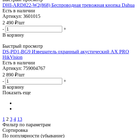
DHI-ARD822-W2(868) Беспроводная тревожная кнопка Dahua
Есть в наличии
Артикул: 3601015
2 490
₽
/шт
-
+
В корзину
Быстрый просмотр
DS-PD1-BG9 Извещатель охранный акустический AX PRO
HikVision
Есть в наличии
Артикул: 759004767
2 890
₽
/шт
-
+
В корзину
Показать еще
1
2
3
4
13
Фильтр по параметрам
Сортировка
По популярности (убывание)