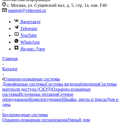
г. Москва, ул. Сущевский вал, д. 5, стр. 1а, пав. F40
support@videosist.ru
Вконтакте
Telegram
YouTube
WhatsApp
Яндекс.Дзен
Главная
-
Каталог
-
Охранно-пожарные системы
Домофонные системы
Системы видеонаблюдения
Системы
контроля доступа (СКУД)
Охранно-пожарные
системы
Источники питания
Сетевое
оборудование
Комплектующие
Шкафы, щиты и боксы
Дом и
дача
-
Беспроводные системы
Охранно-пожарная сигнализация
Умный дом