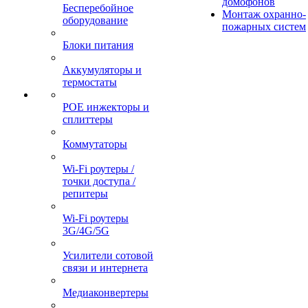
домофонов
Бесперебойное
Монтаж охранно-
оборудование
пожарных систем
Блоки питания
Аккумуляторы и
термостаты
POE инжекторы и
сплиттеры
Коммутаторы
Wi-Fi роутеры /
точки доступа /
репитеры
Wi-Fi роутеры
3G/4G/5G
Усилители сотовой
связи и интернета
Медиаконвертеры