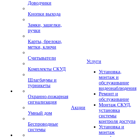
Доводчики
Кнопки выхода
Замки, защелки,
ручки
Карты, брелоки,
метки, ключи
Считыватели
Услуги
Комплекты СКУД
Установка,
монтаж и
Шлагбаумы и
обслуживание
турникеты
видеонаблюдения
Ремонт и
Охранно-пожарная
обслуживание
сигнализация
Монтаж СКУД,
Акции
установка
Умный дом
системы
контроля доступа
Беспроводные
Установка и
системы
монтаж