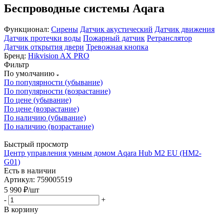
Беспроводные системы Aqara
Функционал:
Сирены
Датчик акустический
Датчик движения
Датчик протечки воды
Пожарный датчик
Ретранслятор
Датчик открытия двери
Тревожная кнопка
Бренд:
Hikvision AX PRO
Фильтр
По умолчанию
По популярности (убывание)
По популярности (возрастание)
По цене (убывание)
По цене (возрастание)
По наличию (убывание)
По наличию (возрастание)
Быстрый просмотр
Центр управления умным домом Aqara Hub M2 EU (HM2-
G01)
Есть в наличии
Артикул: 759005519
5 990
₽
/шт
-
+
В корзину