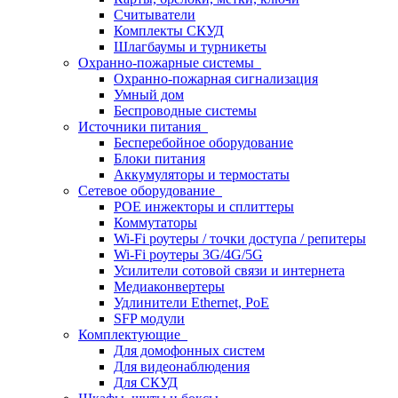
Считыватели
Комплекты СКУД
Шлагбаумы и турникеты
Охранно-пожарные системы
Охранно-пожарная сигнализация
Умный дом
Беспроводные системы
Источники питания
Бесперебойное оборудование
Блоки питания
Аккумуляторы и термостаты
Сетевое оборудование
POE инжекторы и сплиттеры
Коммутаторы
Wi-Fi роутеры / точки доступа / репитеры
Wi-Fi роутеры 3G/4G/5G
Усилители сотовой связи и интернета
Медиаконвертеры
Удлинители Ethernet, PoE
SFP модули
Комплектующие
Для домофонных систем
Для видеонаблюдения
Для СКУД