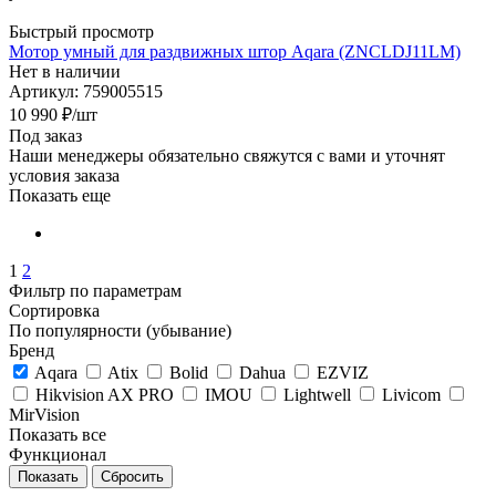
Быстрый просмотр
Мотор умный для раздвижных штор Aqara (ZNCLDJ11LM)
Нет в наличии
Артикул: 759005515
10 990
₽
/шт
Под заказ
Наши менеджеры обязательно свяжутся с вами и уточнят
условия заказа
Показать еще
1
2
Фильтр по параметрам
Сортировка
По популярности (убывание)
Бренд
Aqara
Atix
Bolid
Dahua
EZVIZ
Hikvision AX PRO
IMOU
Lightwell
Livicom
MirVision
Показать все
Функционал
Сбросить