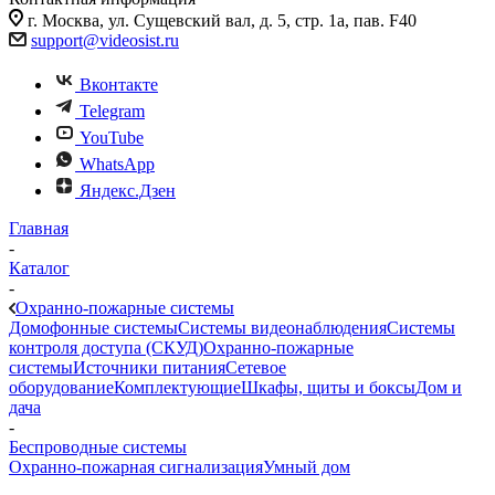
г. Москва, ул. Сущевский вал, д. 5, стр. 1а, пав. F40
support@videosist.ru
Вконтакте
Telegram
YouTube
WhatsApp
Яндекс.Дзен
Главная
-
Каталог
-
Охранно-пожарные системы
Домофонные системы
Системы видеонаблюдения
Системы
контроля доступа (СКУД)
Охранно-пожарные
системы
Источники питания
Сетевое
оборудование
Комплектующие
Шкафы, щиты и боксы
Дом и
дача
-
Беспроводные системы
Охранно-пожарная сигнализация
Умный дом