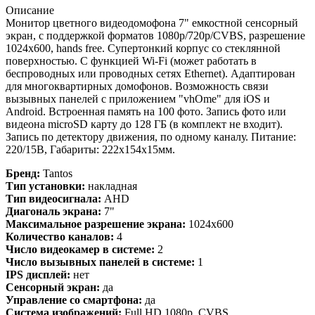
Описание
Монитор цветного видеодомофона 7" емкостной сенсорный
экран, с поддержкой форматов 1080р/720p/CVBS, разрешение
1024x600, hands free. Супертонкий корпус со стеклянной
поверхностью. С функцией Wi-Fi (может работать в
беспроводных или проводных сетях Ethernet). Адаптирован
для многоквартирных домофонов. Возможность связи
вызывных панелей с приложением "vhOme" для iOS и
Android. Встроенная память на 100 фото. Запись фото или
видеона microSD карту до 128 ГБ (в комплект не входит).
Запись по детектору движения, по одному каналу. Питание:
220/15В, Габариты: 222х154х15мм.
Бренд:
Tantos
Тип установки:
накладная
Тип видеосигнала:
AHD
Диагональ экрана:
7"
Максимальное разрешение экрана:
1024x600
Количество каналов:
4
Число видеокамер в системе:
2
Число вызывных панелей в системе:
1
IPS дисплей:
нет
Сенсорный экран:
да
Управление со смартфона:
да
Система изображений:
Full HD 1080p, CVBS