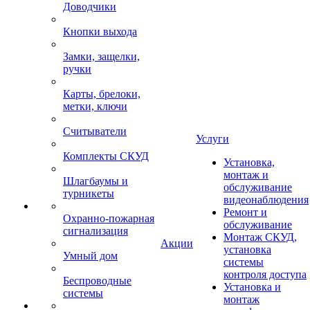
Доводчики
Кнопки выхода
Замки, защелки,
ручки
Карты, брелоки,
метки, ключи
Считыватели
Услуги
Комплекты СКУД
Установка,
монтаж и
Шлагбаумы и
обслуживание
турникеты
видеонаблюдения
Ремонт и
Охранно-пожарная
обслуживание
сигнализация
Монтаж СКУД,
Акции
установка
Умный дом
системы
контроля доступа
Беспроводные
Установка и
системы
монтаж