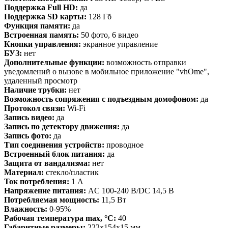
Поддержка Full HD:
да
Поддержка SD карты:
128 Гб
Функция памяти:
да
Встроенная память:
50 фото, 6 видео
Кнопки управления:
экранное управление
БУЗ:
нет
Дополнительные функции:
возможность отправки
уведомлений о вызове в мобильное приложение "vhOme",
удаленный просмотр
Наличие трубки:
нет
Возможность сопряжения с подъездным домофоном:
да
Протокол связи:
Wi-Fi
Запись видео:
да
Запись по детектору движения:
да
Запись фото:
да
Тип соединения устройств:
проводное
Встроенный блок питания:
да
Защита от вандализма:
нет
Материал:
стекло/пластик
Ток потребления:
1 А
Напряжение питания:
AC 100-240 В/DC 14,5 В
Потребляемая мощность:
11,5 Вт
Влажность:
0-95%
Рабочая температура max, °С:
40
Габаритные размеры:
222х154х15 мм