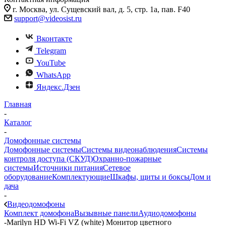
г. Москва, ул. Сущевский вал, д. 5, стр. 1а, пав. F40
support@videosist.ru
Вконтакте
Telegram
YouTube
WhatsApp
Яндекс.Дзен
Главная
-
Каталог
-
Домофонные системы
Домофонные системы
Системы видеонаблюдения
Системы
контроля доступа (СКУД)
Охранно-пожарные
системы
Источники питания
Сетевое
оборудование
Комплектующие
Шкафы, щиты и боксы
Дом и
дача
-
Видеодомофоны
Комплект домофона
Вызывные панели
Аудиодомофоны
-
Marilyn HD Wi-Fi VZ (white) Монитор цветного