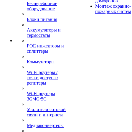
домофонов
Бесперебойное
Монтаж охранно-
оборудование
пожарных систем
Блоки питания
Аккумуляторы и
термостаты
POE инжекторы и
сплиттеры
Коммутаторы
Wi-Fi роутеры /
точки доступа /
репитеры
Wi-Fi роутеры
3G/4G/5G
Усилители сотовой
связи и интернета
Медиаконвертеры