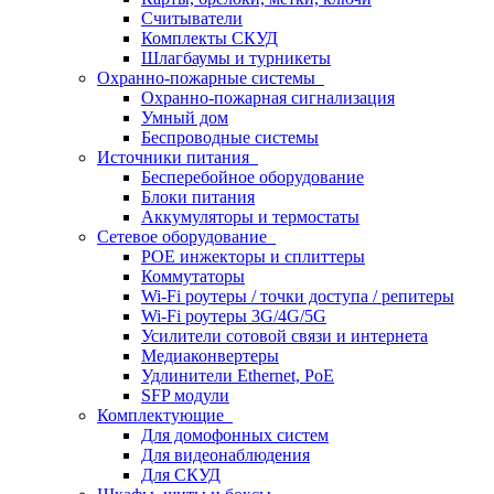
Считыватели
Комплекты СКУД
Шлагбаумы и турникеты
Охранно-пожарные системы
Охранно-пожарная сигнализация
Умный дом
Беспроводные системы
Источники питания
Бесперебойное оборудование
Блоки питания
Аккумуляторы и термостаты
Сетевое оборудование
POE инжекторы и сплиттеры
Коммутаторы
Wi-Fi роутеры / точки доступа / репитеры
Wi-Fi роутеры 3G/4G/5G
Усилители сотовой связи и интернета
Медиаконвертеры
Удлинители Ethernet, PoE
SFP модули
Комплектующие
Для домофонных систем
Для видеонаблюдения
Для СКУД