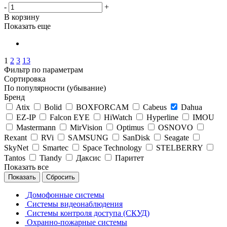
-
+
В корзину
Показать еще
1
2
3
13
Фильтр по параметрам
Сортировка
По популярности (убывание)
Бренд
Atix
Bolid
BOXFORCAM
Cabeus
Dahua
EZ-IP
Falcon EYE
HiWatch
Hyperline
IMOU
Mastermann
MirVision
Optimus
OSNOVO
Rexant
RVi
SAMSUNG
SanDisk
Seagate
SkyNet
Smartec
Space Technology
STELBERRY
Tantos
Tiandy
Даксис
Паритет
Показать все
Сбросить
Домофонные системы
Системы видеонаблюдения
Системы контроля доступа (СКУД)
Охранно-пожарные системы