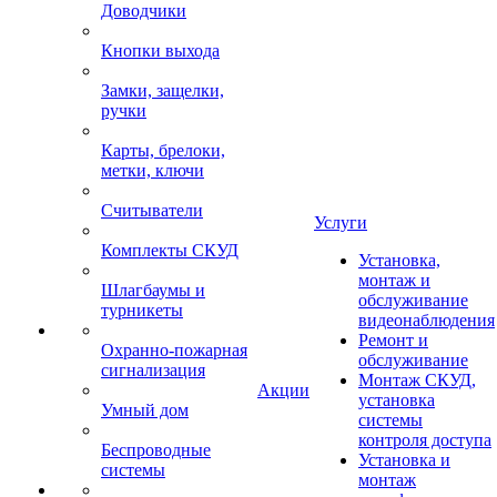
Доводчики
Кнопки выхода
Замки, защелки,
ручки
Карты, брелоки,
метки, ключи
Считыватели
Услуги
Комплекты СКУД
Установка,
монтаж и
Шлагбаумы и
обслуживание
турникеты
видеонаблюдения
Ремонт и
Охранно-пожарная
обслуживание
сигнализация
Монтаж СКУД,
Акции
установка
Умный дом
системы
контроля доступа
Беспроводные
Установка и
системы
монтаж