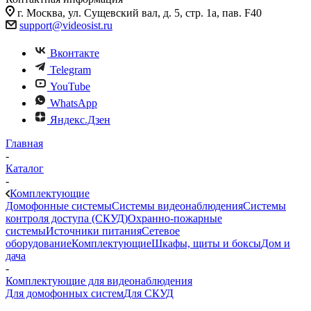
г. Москва, ул. Сущевский вал, д. 5, стр. 1а, пав. F40
support@videosist.ru
Вконтакте
Telegram
YouTube
WhatsApp
Яндекс.Дзен
Главная
-
Каталог
-
Комплектующие
Домофонные системы
Системы видеонаблюдения
Системы
контроля доступа (СКУД)
Охранно-пожарные
системы
Источники питания
Сетевое
оборудование
Комплектующие
Шкафы, щиты и боксы
Дом и
дача
-
Комплектующие для видеонаблюдения
Для домофонных систем
Для СКУД