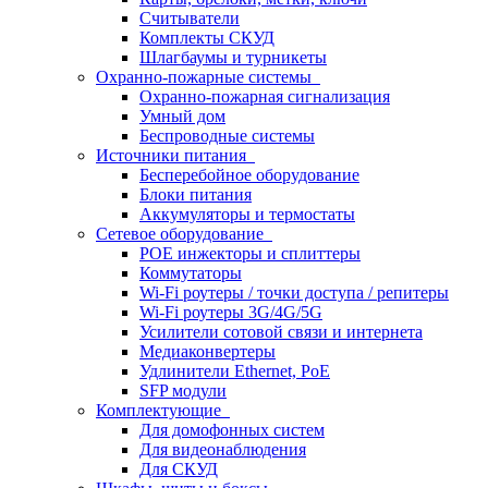
Считыватели
Комплекты СКУД
Шлагбаумы и турникеты
Охранно-пожарные системы
Охранно-пожарная сигнализация
Умный дом
Беспроводные системы
Источники питания
Бесперебойное оборудование
Блоки питания
Аккумуляторы и термостаты
Сетевое оборудование
POE инжекторы и сплиттеры
Коммутаторы
Wi-Fi роутеры / точки доступа / репитеры
Wi-Fi роутеры 3G/4G/5G
Усилители сотовой связи и интернета
Медиаконвертеры
Удлинители Ethernet, PoE
SFP модули
Комплектующие
Для домофонных систем
Для видеонаблюдения
Для СКУД