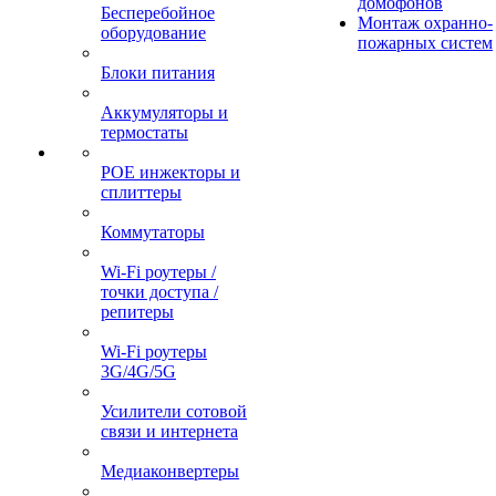
домофонов
Бесперебойное
Монтаж охранно-
оборудование
пожарных систем
Блоки питания
Аккумуляторы и
термостаты
POE инжекторы и
сплиттеры
Коммутаторы
Wi-Fi роутеры /
точки доступа /
репитеры
Wi-Fi роутеры
3G/4G/5G
Усилители сотовой
связи и интернета
Медиаконвертеры