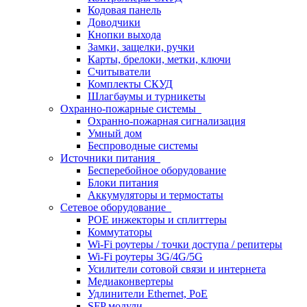
Кодовая панель
Доводчики
Кнопки выхода
Замки, защелки, ручки
Карты, брелоки, метки, ключи
Считыватели
Комплекты СКУД
Шлагбаумы и турникеты
Охранно-пожарные системы
Охранно-пожарная сигнализация
Умный дом
Беспроводные системы
Источники питания
Бесперебойное оборудование
Блоки питания
Аккумуляторы и термостаты
Сетевое оборудование
POE инжекторы и сплиттеры
Коммутаторы
Wi-Fi роутеры / точки доступа / репитеры
Wi-Fi роутеры 3G/4G/5G
Усилители сотовой связи и интернета
Медиаконвертеры
Удлинители Ethernet, PoE
SFP модули