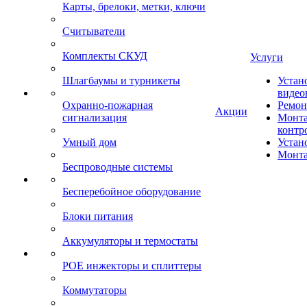
Карты, брелоки, метки, ключи
Считыватели
Комплекты СКУД
Услуги
Шлагбаумы и турникеты
Устан
видео
Охранно-пожарная
Ремон
Акции
сигнализация
Монта
контр
Умный дом
Устан
Монта
Беспроводные системы
Бесперебойное оборудование
Блоки питания
Аккумуляторы и термостаты
POE инжекторы и сплиттеры
Коммутаторы