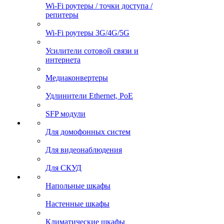
Wi-Fi роутеры / точки доступа /
репитеры
Wi-Fi роутеры 3G/4G/5G
Усилители сотовой связи и
интернета
Медиаконвертеры
Удлинители Ethernet, PoE
SFP модули
Для домофонных систем
Для видеонаблюдения
Для СКУД
Напольные шкафы
Настенные шкафы
Климатические шкафы