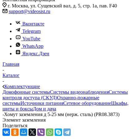
г. Москва, ул. Сущевский вал, д. 5, стр. 1а, пав. F40
support@videosist.ru
Вконтакте
Telegram
YouTube
WhatsApp
Яндекс.Дзен
Главная
-
Каталог
-
Комплектующие
Домофонные системы
Системы видеонаблюдения
Системы
контроля доступа (СКУД)
Охранно-пожарные
системы
Источники питания
Сетевое оборудование
Шкафы,
щиты и боксы
Дом и дача
-
Хомут заземления д 5-25 мм (нерж. сталь) (PR08.3873)
Элемент заземления
Поделиться