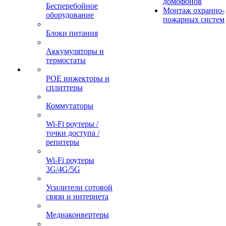
домофонов
Бесперебойное
Монтаж охранно-
оборудование
пожарных систем
Блоки питания
Аккумуляторы и
термостаты
POE инжекторы и
сплиттеры
Коммутаторы
Wi-Fi роутеры /
точки доступа /
репитеры
Wi-Fi роутеры
3G/4G/5G
Усилители сотовой
связи и интернета
Медиаконвертеры