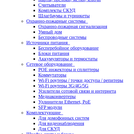
Считыватели
Комплекты СКУД
Шлагбаумы и турникеты
Охранно-пожарные системы
Охранно-пожарная сигнализация
Умный дом
Беспроводные системы
Источники питания
Бесперебойное оборудование
Блоки питания
Аккумуляторы и термостаты
Сетевое оборудование
POE инжекторы и сплиттеры
Коммутаторы
Wi-Fi роутеры / точки доступа / репитеры
Wi-Fi роутеры 3G/4G/5G
Усилители сотовой связи и интернета
Медиаконвертеры
Удлинители Ethernet, PoE
SFP модули
Комплектующие
Для домофонных систем
Для видеонаблюдения
Для СКУД