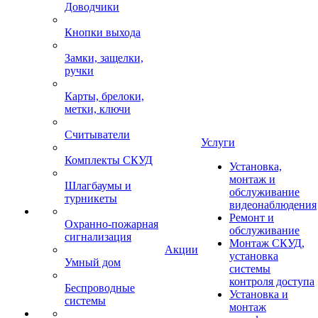
Доводчики
Кнопки выхода
Замки, защелки,
ручки
Карты, брелоки,
метки, ключи
Считыватели
Услуги
Комплекты СКУД
Установка,
монтаж и
Шлагбаумы и
обслуживание
турникеты
видеонаблюдения
Ремонт и
Охранно-пожарная
обслуживание
сигнализация
Монтаж СКУД,
Акции
установка
Умный дом
системы
контроля доступа
Беспроводные
Установка и
системы
монтаж