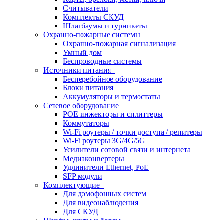
Считыватели
Комплекты СКУД
Шлагбаумы и турникеты
Охранно-пожарные системы
Охранно-пожарная сигнализация
Умный дом
Беспроводные системы
Источники питания
Бесперебойное оборудование
Блоки питания
Аккумуляторы и термостаты
Сетевое оборудование
POE инжекторы и сплиттеры
Коммутаторы
Wi-Fi роутеры / точки доступа / репитеры
Wi-Fi роутеры 3G/4G/5G
Усилители сотовой связи и интернета
Медиаконвертеры
Удлинители Ethernet, PoE
SFP модули
Комплектующие
Для домофонных систем
Для видеонаблюдения
Для СКУД