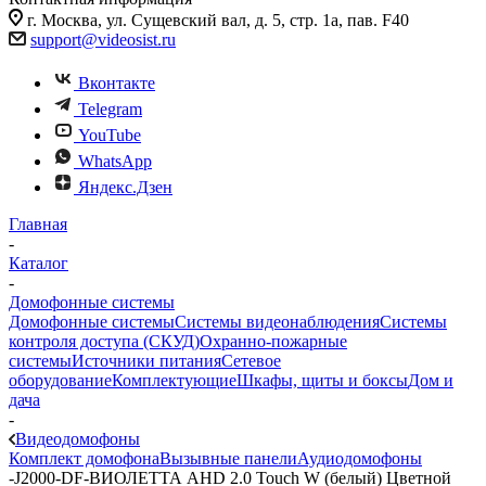
г. Москва, ул. Сущевский вал, д. 5, стр. 1а, пав. F40
support@videosist.ru
Вконтакте
Telegram
YouTube
WhatsApp
Яндекс.Дзен
Главная
-
Каталог
-
Домофонные системы
Домофонные системы
Системы видеонаблюдения
Системы
контроля доступа (СКУД)
Охранно-пожарные
системы
Источники питания
Сетевое
оборудование
Комплектующие
Шкафы, щиты и боксы
Дом и
дача
-
Видеодомофоны
Комплект домофона
Вызывные панели
Аудиодомофоны
-
J2000-DF-ВИОЛЕТТА AHD 2.0 Touch W (белый) Цветной