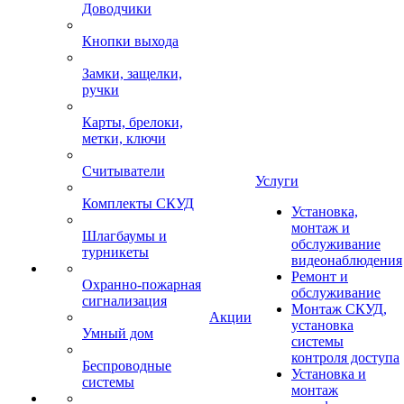
Доводчики
Кнопки выхода
Замки, защелки,
ручки
Карты, брелоки,
метки, ключи
Считыватели
Услуги
Комплекты СКУД
Установка,
монтаж и
Шлагбаумы и
обслуживание
турникеты
видеонаблюдения
Ремонт и
Охранно-пожарная
обслуживание
сигнализация
Монтаж СКУД,
Акции
установка
Умный дом
системы
контроля доступа
Беспроводные
Установка и
системы
монтаж