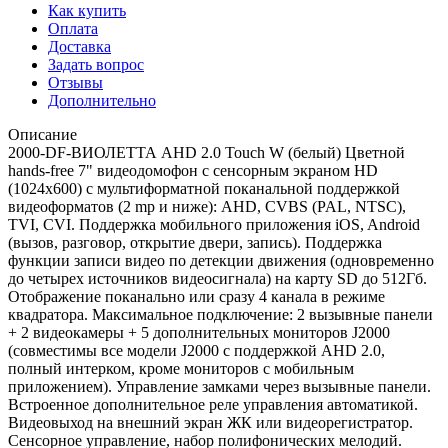
Как купить
Оплата
Доставка
Задать вопрос
Отзывы
Дополнительно
Описание
2000-DF-ВИОЛЕТТА AHD 2.0 Touch W (белый) Цветной
hands-free 7" видеодомофон с сенсорным экраном HD
(1024х600) с мультиформатной поканальной поддержкой
видеоформатов (2 mp и ниже): AHD, CVBS (PAL, NTSC),
TVI, CVI. Поддержка мобильного приложения iOS, Android
(вызов, разговор, открытие двери, запись). Поддержка
функции записи видео по детекции движения (одновременно
до четырех источников видеосигнала) на карту SD до 512Гб.
Отображение поканально или сразу 4 канала в режиме
квадратора. Максимальное подключение: 2 вызывные панели
+ 2 видеокамеры + 5 дополнительных мониторов J2000
(совместимы все модели J2000 с поддержкой AHD 2.0,
полный интерком, кроме мониторов с мобильным
приложением). Управление замками через вызывные панели.
Встроенное дополнительное реле управления автоматикой.
Видеовыход на внешний экран ЖК или видеорегистратор.
Сенсорное управление, набор полифонических мелодий.