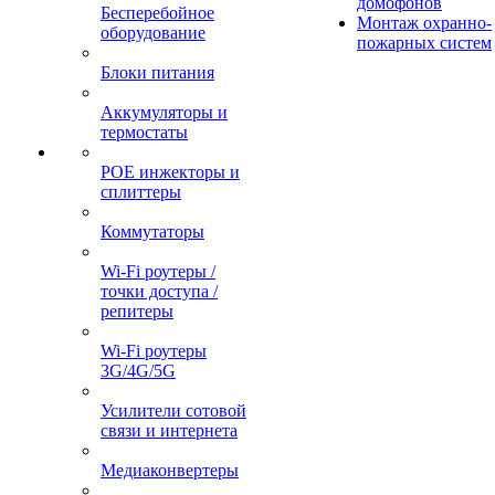
домофонов
Бесперебойное
Монтаж охранно-
оборудование
пожарных систем
Блоки питания
Аккумуляторы и
термостаты
POE инжекторы и
сплиттеры
Коммутаторы
Wi-Fi роутеры /
точки доступа /
репитеры
Wi-Fi роутеры
3G/4G/5G
Усилители сотовой
связи и интернета
Медиаконвертеры