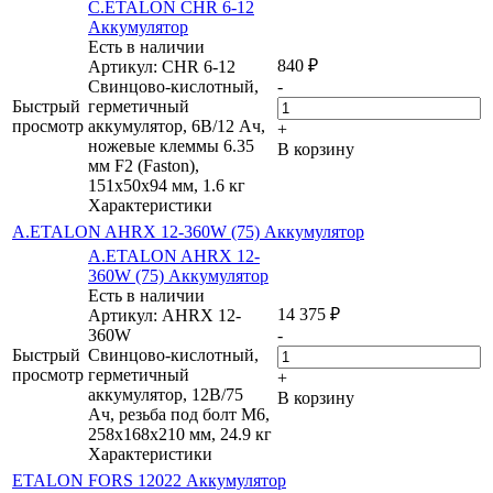
C.ETALON CHR 6-12
Аккумулятор
Есть в наличии
840
₽
Артикул: CHR 6-12
Свинцово-кислотный,
-
Быстрый
герметичный
просмотр
аккумулятор, 6В/12 Ач,
+
ножевые клеммы 6.35
В корзину
мм F2 (Faston),
151х50х94 мм, 1.6 кг
Характеристики
A.ETALON AHRX 12-360W (75) Аккумулятор
A.ETALON AHRX 12-
360W (75) Аккумулятор
Есть в наличии
14 375
₽
Артикул: AHRX 12-
360W
-
Быстрый
Свинцово-кислотный,
просмотр
герметичный
+
аккумулятор, 12В/75
В корзину
Ач, резьба под болт М6,
258х168х210 мм, 24.9 кг
Характеристики
ETALON FORS 12022 Аккумулятор