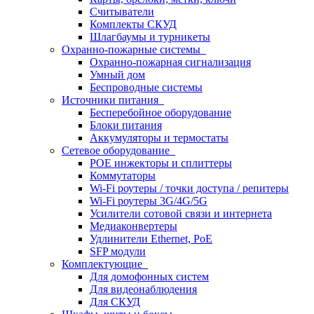
Считыватели
Комплекты СКУД
Шлагбаумы и турникеты
Охранно-пожарные системы
Охранно-пожарная сигнализация
Умный дом
Беспроводные системы
Источники питания
Бесперебойное оборудование
Блоки питания
Аккумуляторы и термостаты
Сетевое оборудование
POE инжекторы и сплиттеры
Коммутаторы
Wi-Fi роутеры / точки доступа / репитеры
Wi-Fi роутеры 3G/4G/5G
Усилители сотовой связи и интернета
Медиаконвертеры
Удлинители Ethernet, PoE
SFP модули
Комплектующие
Для домофонных систем
Для видеонаблюдения
Для СКУД