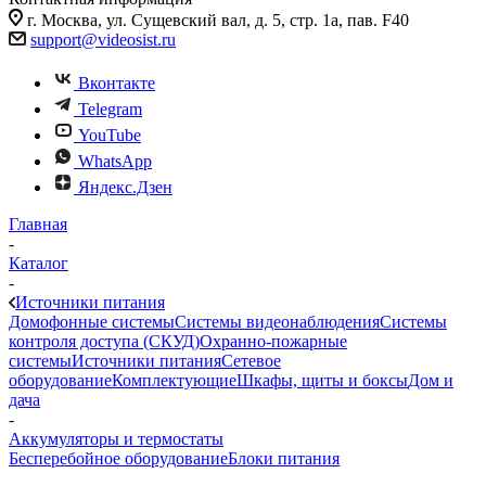
г. Москва, ул. Сущевский вал, д. 5, стр. 1а, пав. F40
support@videosist.ru
Вконтакте
Telegram
YouTube
WhatsApp
Яндекс.Дзен
Главная
-
Каталог
-
Источники питания
Домофонные системы
Системы видеонаблюдения
Системы
контроля доступа (СКУД)
Охранно-пожарные
системы
Источники питания
Сетевое
оборудование
Комплектующие
Шкафы, щиты и боксы
Дом и
дача
-
Аккумуляторы и термостаты
Бесперебойное оборудование
Блоки питания