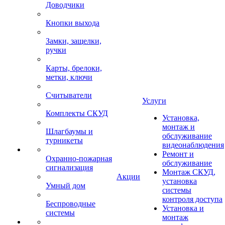
Доводчики
Кнопки выхода
Замки, защелки,
ручки
Карты, брелоки,
метки, ключи
Считыватели
Услуги
Комплекты СКУД
Установка,
монтаж и
Шлагбаумы и
обслуживание
турникеты
видеонаблюдения
Ремонт и
Охранно-пожарная
обслуживание
сигнализация
Монтаж СКУД,
Акции
установка
Умный дом
системы
контроля доступа
Беспроводные
Установка и
системы
монтаж