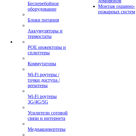
домофонов
Бесперебойное
Монтаж охранно-
оборудование
пожарных систем
Блоки питания
Аккумуляторы и
термостаты
POE инжекторы и
сплиттеры
Коммутаторы
Wi-Fi роутеры /
точки доступа /
репитеры
Wi-Fi роутеры
3G/4G/5G
Усилители сотовой
связи и интернета
Медиаконвертеры