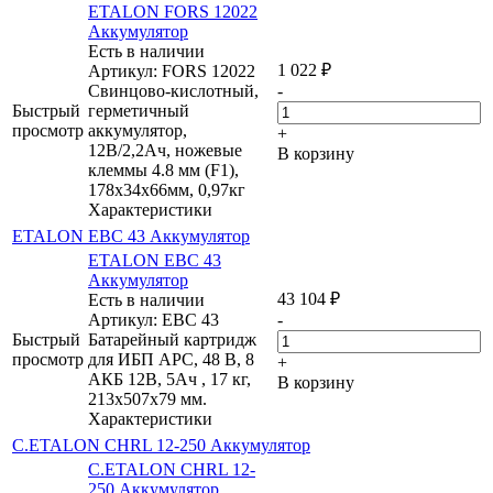
ETALON FORS 12022
Аккумулятор
Есть в наличии
1 022
₽
Артикул: FORS 12022
Свинцово-кислотный,
-
Быстрый
герметичный
просмотр
аккумулятор,
+
12В/2,2Ач, ножевые
В корзину
клеммы 4.8 мм (F1),
178х34х66мм, 0,97кг
Характеристики
ETALON EBC 43 Аккумулятор
ETALON EBC 43
Аккумулятор
43 104
₽
Есть в наличии
Артикул: EBC 43
-
Быстрый
Батарейный картридж
просмотр
для ИБП APC, 48 В, 8
+
АКБ 12В, 5Ач , 17 кг,
В корзину
213х507х79 мм.
Характеристики
C.ETALON CHRL 12-250 Аккумулятор
C.ETALON CHRL 12-
250 Аккумулятор