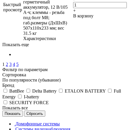
герметичный
Быстрый
аккумулятор, 12 В/105
просмотр
+
А∙ч; клеммы - резьба
В корзину
под болт М8;
габ.размеры (ДхШхВ)
507х110х233 мм; вес
31.5 кг
Характеристики
Показать еще
1
2
3
4
5
Фильтр по параметрам
Сортировка
По популярности (убывание)
Бренд
BattBee
Delta Battery
ETALON BATTERY
Full
Energy
I-battery
SECURITY FORCE
Показать все
Сбросить
Домофонные системы
Системы видеонаблюдения