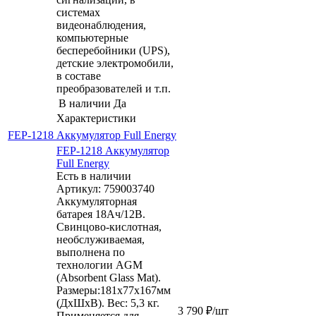
системах
видеонаблюдения,
компьютерные
бесперебойники (UPS),
детские электромобили,
в составе
преобразователей и т.п.
В наличии
Да
Характеристики
FEP-1218 Аккумулятор Full Energy
FEP-1218 Аккумулятор
Full Energy
Есть в наличии
Артикул: 759003740
Аккумуляторная
батарея 18Aч/12В.
Свинцово-кислотная,
необслуживаемая,
выполнена по
технологии AGM
(Absorbent Glass Mat).
Размеры:181х77х167мм
(ДхШхВ). Вес: 5,3 кг.
3 790
₽
/шт
Применяется для