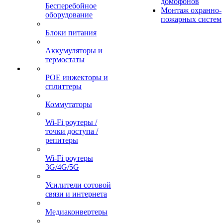
домофонов
Бесперебойное
Монтаж охранно-
оборудование
пожарных систем
Блоки питания
Аккумуляторы и
термостаты
POE инжекторы и
сплиттеры
Коммутаторы
Wi-Fi роутеры /
точки доступа /
репитеры
Wi-Fi роутеры
3G/4G/5G
Усилители сотовой
связи и интернета
Медиаконвертеры