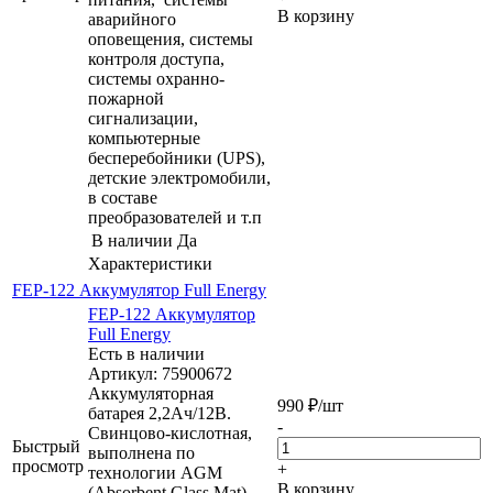
В корзину
аварийного
оповещения, системы
контроля доступа,
системы охранно-
пожарной
сигнализации,
компьютерные
бесперебойники (UPS),
детские электромобили,
в составе
преобразователей и т.п
В наличии
Да
Характеристики
FEP-122 Аккумулятор Full Energy
FEP-122 Аккумулятор
Full Energy
Есть в наличии
Артикул: 75900672
Аккумуляторная
990
₽
/шт
батарея 2,2Aч/12В.
-
Свинцово-кислотная,
Быстрый
выполнена по
просмотр
+
технологии AGM
В корзину
(Absorbent Glass Mat).