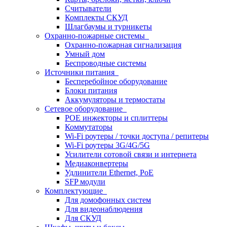
Считыватели
Комплекты СКУД
Шлагбаумы и турникеты
Охранно-пожарные системы
Охранно-пожарная сигнализация
Умный дом
Беспроводные системы
Источники питания
Бесперебойное оборудование
Блоки питания
Аккумуляторы и термостаты
Сетевое оборудование
POE инжекторы и сплиттеры
Коммутаторы
Wi-Fi роутеры / точки доступа / репитеры
Wi-Fi роутеры 3G/4G/5G
Усилители сотовой связи и интернета
Медиаконвертеры
Удлинители Ethernet, PoE
SFP модули
Комплектующие
Для домофонных систем
Для видеонаблюдения
Для СКУД