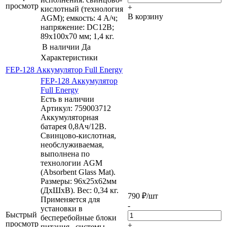
просмотр
+
кислотный (технология
В корзину
AGM); емкость: 4 А/ч;
напряжение: DC12В;
89х100х70 мм; 1,4 кг.
В наличии
Да
Характеристики
FEP-128 Аккумулятор Full Energy
FEP-128 Аккумулятор
Full Energy
Есть в наличии
Артикул: 759003712
Аккумуляторная
батарея 0,8Aч/12В.
Свинцово-кислотная,
необслуживаемая,
выполнена по
технологии AGM
(Absorbent Glass Mat).
Размеры: 96х25х62мм
(ДхШхВ). Вес: 0,34 кг.
790
₽
/шт
Применяется для
-
установки в
Быстрый
бесперебойные блоки
просмотр
+
питания, системы