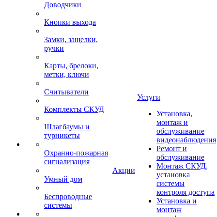
Доводчики
Кнопки выхода
Замки, защелки,
ручки
Карты, брелоки,
метки, ключи
Считыватели
Услуги
Комплекты СКУД
Установка,
монтаж и
Шлагбаумы и
обслуживание
турникеты
видеонаблюдения
Ремонт и
Охранно-пожарная
обслуживание
сигнализация
Монтаж СКУД,
Акции
установка
Умный дом
системы
контроля доступа
Беспроводные
Установка и
системы
монтаж