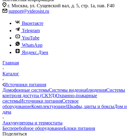
г. Москва, ул. Сущевский вал, д. 5, стр. 1а, пав. F40
support@videosist.ru
Вконтакте
Telegram
YouTube
WhatsApp
Яндекс.Дзен
Главная
-
Каталог
-
Источники питания
Домофонные системы
Системы видеонаблюдения
Системы
контроля доступа (СКУД)
Охранно-пожарные
системы
Источники питания
Сетевое
оборудование
Комплектующие
Шкафы, щиты и боксы
Дом и
дача
-
Аккумуляторы и термостаты
Бесперебойное оборудование
Блоки питания
Поделиться