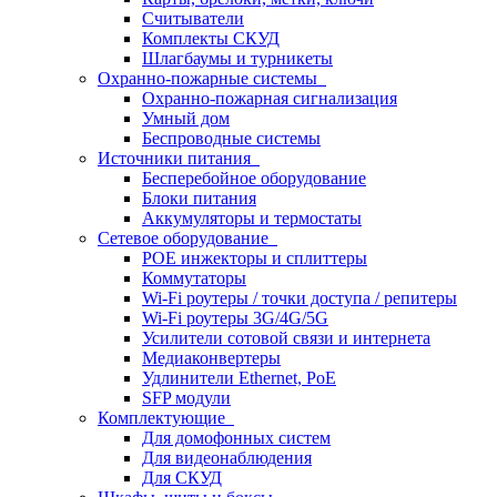
Считыватели
Комплекты СКУД
Шлагбаумы и турникеты
Охранно-пожарные системы
Охранно-пожарная сигнализация
Умный дом
Беспроводные системы
Источники питания
Бесперебойное оборудование
Блоки питания
Аккумуляторы и термостаты
Сетевое оборудование
POE инжекторы и сплиттеры
Коммутаторы
Wi-Fi роутеры / точки доступа / репитеры
Wi-Fi роутеры 3G/4G/5G
Усилители сотовой связи и интернета
Медиаконвертеры
Удлинители Ethernet, PoE
SFP модули
Комплектующие
Для домофонных систем
Для видеонаблюдения
Для СКУД