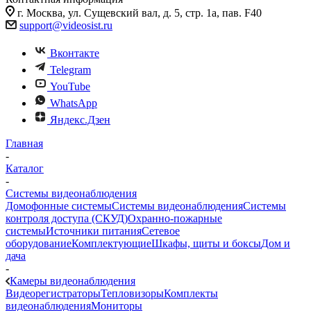
г. Москва, ул. Сущевский вал, д. 5, стр. 1а, пав. F40
support@videosist.ru
Вконтакте
Telegram
YouTube
WhatsApp
Яндекс.Дзен
Главная
-
Каталог
-
Системы видеонаблюдения
Домофонные системы
Системы видеонаблюдения
Системы
контроля доступа (СКУД)
Охранно-пожарные
системы
Источники питания
Сетевое
оборудование
Комплектующие
Шкафы, щиты и боксы
Дом и
дача
-
Камеры видеонаблюдения
Видеорегистраторы
Тепловизоры
Комплекты
видеонаблюдения
Мониторы