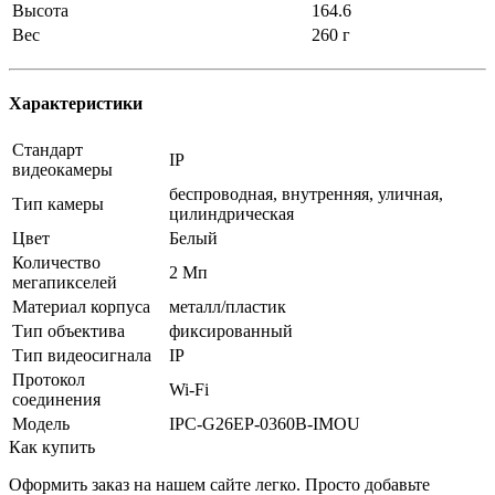
Высота
164.6
Вес
260 г
Характеристики
Стандарт
IP
видеокамеры
беспроводная, внутренняя, уличная,
Тип камеры
цилиндрическая
Цвет
Белый
Количество
2 Мп
мегапикселей
Материал корпуса
металл/пластик
Тип объектива
фиксированный
Тип видеосигнала
IP
Протокол
Wi-Fi
соединения
Модель
IPC-G26EP-0360B-IMOU
Как купить
Оформить заказ на нашем сайте легко. Просто добавьте