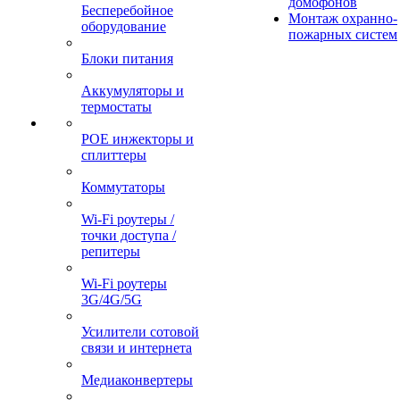
домофонов
Бесперебойное
Монтаж охранно-
оборудование
пожарных систем
Блоки питания
Аккумуляторы и
термостаты
POE инжекторы и
сплиттеры
Коммутаторы
Wi-Fi роутеры /
точки доступа /
репитеры
Wi-Fi роутеры
3G/4G/5G
Усилители сотовой
связи и интернета
Медиаконвертеры