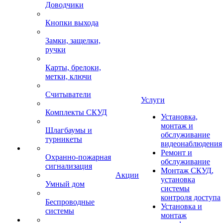
Доводчики
Кнопки выхода
Замки, защелки,
ручки
Карты, брелоки,
метки, ключи
Считыватели
Услуги
Комплекты СКУД
Установка,
монтаж и
Шлагбаумы и
обслуживание
турникеты
видеонаблюдения
Ремонт и
Охранно-пожарная
обслуживание
сигнализация
Монтаж СКУД,
Акции
установка
Умный дом
системы
контроля доступа
Беспроводные
Установка и
системы
монтаж