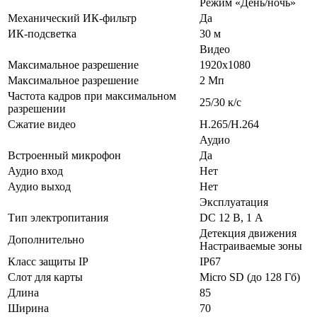
Режим «День/ночь»
Механический ИК-фильтр
Да
ИК-подсветка
30 м
Видео
Максимальное разрешение
1920x1080
Максимальное разрешение
2 Мп
Частота кадров при максимальном
25/30 к/с
разрешении
Сжатие видео
H.265/H.264
Аудио
Встроенный микрофон
Да
Аудио вход
Нет
Аудио выход
Нет
Эксплуатация
Тип электропитания
DC 12 В, 1 А
Детекция движения
Дополнительно
Настраиваемые зоны
Класс защиты IP
IP67
Слот для карты
Micro SD (до 128 Гб)
Длина
85
Ширина
70