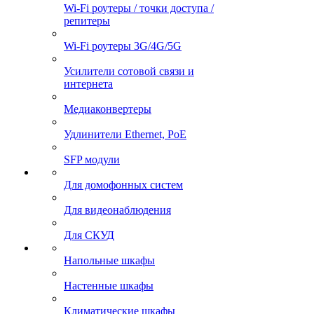
Wi-Fi роутеры / точки доступа /
репитеры
Wi-Fi роутеры 3G/4G/5G
Усилители сотовой связи и
интернета
Медиаконвертеры
Удлинители Ethernet, PoE
SFP модули
Для домофонных систем
Для видеонаблюдения
Для СКУД
Напольные шкафы
Настенные шкафы
Климатические шкафы