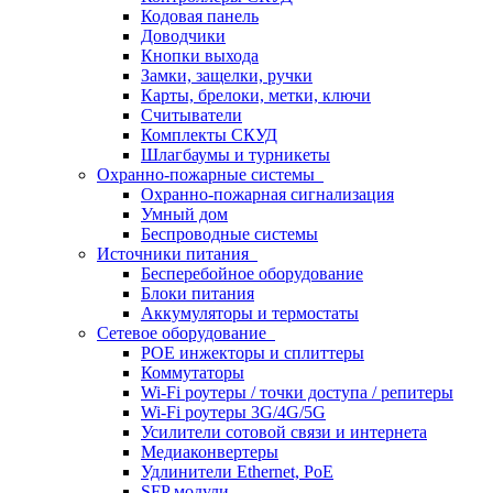
Кодовая панель
Доводчики
Кнопки выхода
Замки, защелки, ручки
Карты, брелоки, метки, ключи
Считыватели
Комплекты СКУД
Шлагбаумы и турникеты
Охранно-пожарные системы
Охранно-пожарная сигнализация
Умный дом
Беспроводные системы
Источники питания
Бесперебойное оборудование
Блоки питания
Аккумуляторы и термостаты
Сетевое оборудование
POE инжекторы и сплиттеры
Коммутаторы
Wi-Fi роутеры / точки доступа / репитеры
Wi-Fi роутеры 3G/4G/5G
Усилители сотовой связи и интернета
Медиаконвертеры
Удлинители Ethernet, PoE
SFP модули