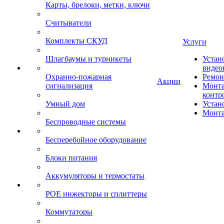
Карты, брелоки, метки, ключи
Считыватели
Комплекты СКУД
Услуги
Шлагбаумы и турникеты
Устан
видео
Охранно-пожарная
Ремон
Акции
сигнализация
Монта
контр
Умный дом
Устан
Монта
Беспроводные системы
Бесперебойное оборудование
Блоки питания
Аккумуляторы и термостаты
POE инжекторы и сплиттеры
Коммутаторы