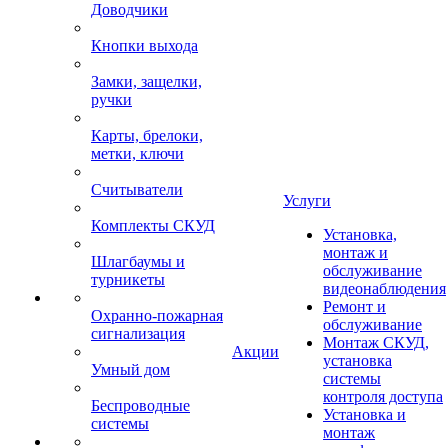
Доводчики
Кнопки выхода
Замки, защелки,
ручки
Карты, брелоки,
метки, ключи
Считыватели
Услуги
Комплекты СКУД
Установка,
монтаж и
Шлагбаумы и
обслуживание
турникеты
видеонаблюдения
Ремонт и
Охранно-пожарная
обслуживание
сигнализация
Монтаж СКУД,
Акции
установка
Умный дом
системы
контроля доступа
Беспроводные
Установка и
системы
монтаж