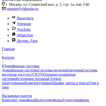
г. Москва, ул. Сущевский вал, д. 5, стр. 1а, пав. F40
support@videosist.ru
Вконтакте
Telegram
YouTube
WhatsApp
Яндекс.Дзен
Главная
-
Каталог
-
Домофонные системы
Домофонные системы
Системы видеонаблюдения
Системы
контроля доступа (СКУД)
Охранно-пожарные
системы
Источники питания
Сетевое
оборудование
Комплектующие
Шкафы, щиты и боксы
Дом и
дача
-
Вызывные панели
Комплект домофона
Видеодомофоны
Аудиодомофоны