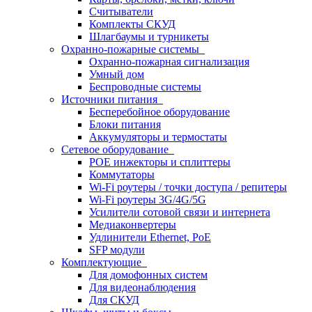
Считыватели
Комплекты СКУД
Шлагбаумы и турникеты
Охранно-пожарные системы
Охранно-пожарная сигнализация
Умный дом
Беспроводные системы
Источники питания
Бесперебойное оборудование
Блоки питания
Аккумуляторы и термостаты
Сетевое оборудование
POE инжекторы и сплиттеры
Коммутаторы
Wi-Fi роутеры / точки доступа / репитеры
Wi-Fi роутеры 3G/4G/5G
Усилители сотовой связи и интернета
Медиаконвертеры
Удлинители Ethernet, PoE
SFP модули
Комплектующие
Для домофонных систем
Для видеонаблюдения
Для СКУД