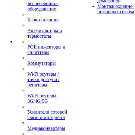
домофонов
Бесперебойное
Монтаж охранно-
оборудование
пожарных систем
Блоки питания
Аккумуляторы и
термостаты
POE инжекторы и
сплиттеры
Коммутаторы
Wi-Fi роутеры /
точки доступа /
репитеры
Wi-Fi роутеры
3G/4G/5G
Усилители сотовой
связи и интернета
Медиаконвертеры