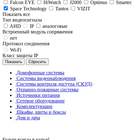
Falcon EYE
HiWatch
J2000
Optimus
Smartec
Space Technology
Tantos
VIZIT
Показать все
Тип видеосигнала
AHD
IP
аналоговые
Встроенный модуль сопряжения
нет
Протокол соединения
Wi-Fi
Класс защиты IP
Сбросить
Домофонные системы
Системы видеонаблюдения
Системы контроля доступа (СКУД)
Охранно-пожарные системы
Источники питания
Сетевое оборудование
Комплектующие
Шкафы, щиты и боксы
Дом и дача
Будьте всегда в курсе!