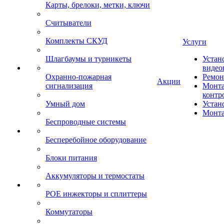
Карты, брелоки, метки, ключи
Считыватели
Комплекты СКУД
Услуги
Шлагбаумы и турникеты
Устан
видео
Охранно-пожарная
Ремон
Акции
сигнализация
Монта
контр
Умный дом
Устан
Монта
Беспроводные системы
Бесперебойное оборудование
Блоки питания
Аккумуляторы и термостаты
POE инжекторы и сплиттеры
Коммутаторы