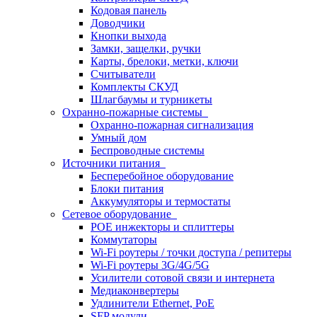
Кодовая панель
Доводчики
Кнопки выхода
Замки, защелки, ручки
Карты, брелоки, метки, ключи
Считыватели
Комплекты СКУД
Шлагбаумы и турникеты
Охранно-пожарные системы
Охранно-пожарная сигнализация
Умный дом
Беспроводные системы
Источники питания
Бесперебойное оборудование
Блоки питания
Аккумуляторы и термостаты
Сетевое оборудование
POE инжекторы и сплиттеры
Коммутаторы
Wi-Fi роутеры / точки доступа / репитеры
Wi-Fi роутеры 3G/4G/5G
Усилители сотовой связи и интернета
Медиаконвертеры
Удлинители Ethernet, PoE
SFP модули