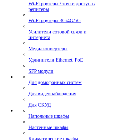
Wi-Fi роутеры / точки доступа /
репитеры
Wi-Fi роутеры 3G/4G/5G
Усилители сотовой связи и
интернета
Медиаконвертеры
Удлинители Ethernet, PoE
SFP модули
Для домофонных систем
Для видеонаблюдения
Для СКУД
Напольные шкафы
Настенные шкафы
Климатические шкафы