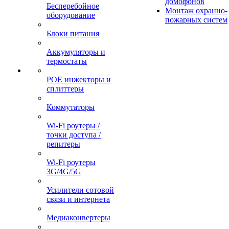
домофонов
Бесперебойное
Монтаж охранно-
оборудование
пожарных систем
Блоки питания
Аккумуляторы и
термостаты
POE инжекторы и
сплиттеры
Коммутаторы
Wi-Fi роутеры /
точки доступа /
репитеры
Wi-Fi роутеры
3G/4G/5G
Усилители сотовой
связи и интернета
Медиаконвертеры