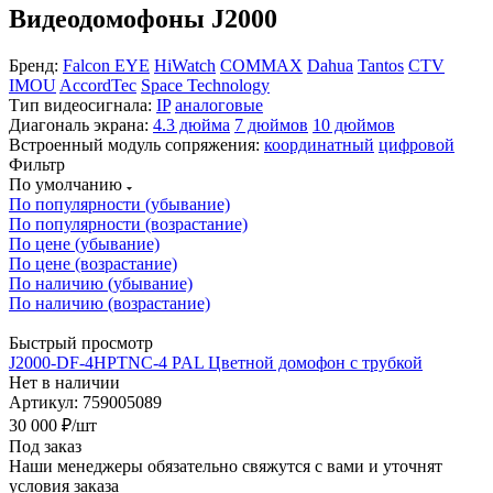
Видеодомофоны J2000
Бренд:
Falcon EYE
HiWatch
COMMAX
Dahua
Tantos
CTV
IMOU
AccordTec
Space Technology
Тип видеосигнала:
IP
аналоговые
Диагональ экрана:
4.3 дюйма
7 дюймов
10 дюймов
Встроенный модуль сопряжения:
координатный
цифровой
Фильтр
По умолчанию
По популярности (убывание)
По популярности (возрастание)
По цене (убывание)
По цене (возрастание)
По наличию (убывание)
По наличию (возрастание)
Быстрый просмотр
J2000-DF-4HPTNC-4 PAL Цветной домофон с трубкой
Нет в наличии
Артикул: 759005089
30 000
₽
/шт
Под заказ
Наши менеджеры обязательно свяжутся с вами и уточнят
условия заказа