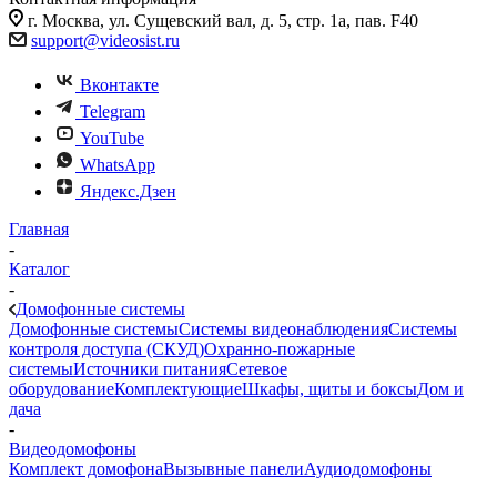
г. Москва, ул. Сущевский вал, д. 5, стр. 1а, пав. F40
support@videosist.ru
Вконтакте
Telegram
YouTube
WhatsApp
Яндекс.Дзен
Главная
-
Каталог
-
Домофонные системы
Домофонные системы
Системы видеонаблюдения
Системы
контроля доступа (СКУД)
Охранно-пожарные
системы
Источники питания
Сетевое
оборудование
Комплектующие
Шкафы, щиты и боксы
Дом и
дача
-
Видеодомофоны
Комплект домофона
Вызывные панели
Аудиодомофоны