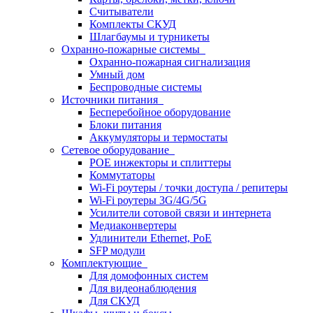
Считыватели
Комплекты СКУД
Шлагбаумы и турникеты
Охранно-пожарные системы
Охранно-пожарная сигнализация
Умный дом
Беспроводные системы
Источники питания
Бесперебойное оборудование
Блоки питания
Аккумуляторы и термостаты
Сетевое оборудование
POE инжекторы и сплиттеры
Коммутаторы
Wi-Fi роутеры / точки доступа / репитеры
Wi-Fi роутеры 3G/4G/5G
Усилители сотовой связи и интернета
Медиаконвертеры
Удлинители Ethernet, PoE
SFP модули
Комплектующие
Для домофонных систем
Для видеонаблюдения
Для СКУД