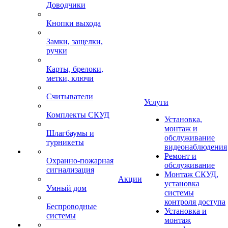
Доводчики
Кнопки выхода
Замки, защелки,
ручки
Карты, брелоки,
метки, ключи
Считыватели
Услуги
Комплекты СКУД
Установка,
монтаж и
Шлагбаумы и
обслуживание
турникеты
видеонаблюдения
Ремонт и
Охранно-пожарная
обслуживание
сигнализация
Монтаж СКУД,
Акции
установка
Умный дом
системы
контроля доступа
Беспроводные
Установка и
системы
монтаж