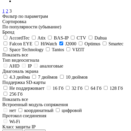
1
2
3
Фильтр по параметрам
Сортировка
По популярности (убывание)
Бренд
AccordTec
Atix
BAS-IP
CTV
Dahua
Falcon EYE
HiWatch
J2000
Optimus
Smartec
Space Technology
Tantos
VIZIT
Показать все
Тип видеосигнала
AHD
IP
аналоговые
Диагональ экрана
4.3 дюйма
7 дюймов
10 дюймов
Поддержка SD-карты
Не поддерживает
16 Гб
32 Гб
64 Гб
128 Гб
256 Гб
Показать все
Встроенный модуль сопряжения
нет
координатный
цифровой
Протокол соединения
Wi-Fi
Класс защиты IP