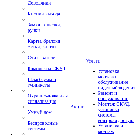
Доводчики
Кнопки выхода
Замки, защелки,
ручки
Карты, брелоки,
метки, ключи
Считыватели
Услуги
Комплекты СКУД
Установка,
монтаж и
Шлагбаумы и
обслуживание
турникеты
видеонаблюдения
Ремонт и
Охранно-пожарная
обслуживание
сигнализация
Монтаж СКУД,
Акции
установка
Умный дом
системы
контроля доступа
Беспроводные
Установка и
системы
монтаж