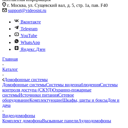
г. Москва, ул. Сущевский вал, д. 5, стр. 1а, пав. F40
support@videosist.ru
Вконтакте
Telegram
YouTube
WhatsApp
Яндекс.Дзен
Главная
-
Каталог
-
Домофонные системы
Домофонные системы
Системы видеонаблюдения
Системы
контроля доступа (СКУД)
Охранно-пожарные
системы
Источники питания
Сетевое
оборудование
Комплектующие
Шкафы, щиты и боксы
Дом и
дача
-
Видеодомофоны
Комплект домофона
Вызывные панели
Аудиодомофоны