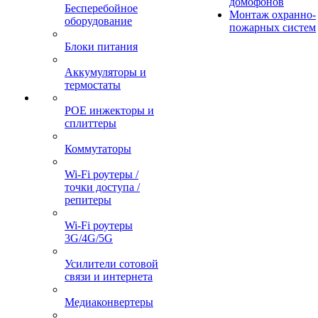
домофонов
Бесперебойное
Монтаж охранно-
оборудование
пожарных систем
Блоки питания
Аккумуляторы и
термостаты
POE инжекторы и
сплиттеры
Коммутаторы
Wi-Fi роутеры /
точки доступа /
репитеры
Wi-Fi роутеры
3G/4G/5G
Усилители сотовой
связи и интернета
Медиаконвертеры