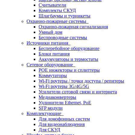
Считыватели
Комплекты СКУД
Шлагбаумы и турникеты
Охранно-пожарные системы
Охранно-пожарная сигнализация
Умный дом
Беспроводные системы
Источники питания
Бесперебойное оборудование
Блоки питания
Аккумуляторы и термостаты
Сетевое оборудование
POE инжекторы и сплиттеры
Коммутаторы
Wi-Fi роутеры / точки доступа / репитеры
Wi-Fi роутеры 3G/4G/5G
Усилители сотовой связи и интернета
Медиаконвертеры
Удлинители Ethernet, PoE
SFP модули
Комплектующие
Для домофонных систем
Для видеонаблюдения
Для СКУД