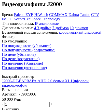
Видеодомофоны J2000
Бренд:
Falcon EYE
HiWatch
COMMAX
Dahua
Tantos
CTV
IMOU
AccordTec
Space Technology
Тип видеосигнала:
IP
аналоговые
Диагональ экрана:
4.3 дюйма
7 дюймов
10 дюймов
Встроенный модуль сопряжения:
координатный
цифровой
Фильтр
По умолчанию
По популярности (убывание)
По популярности (возрастание)
По цене (убывание)
По цене (возрастание)
По наличию (убывание)
По наличию (возрастание)
Быстрый просмотр
J2000-DF-ВАРВАРА AHD 2.0 белый XL Цифровой
видеодомофон
Есть в наличии
Артикул: 759005066
50 000
₽
/шт
-
+
В корзину