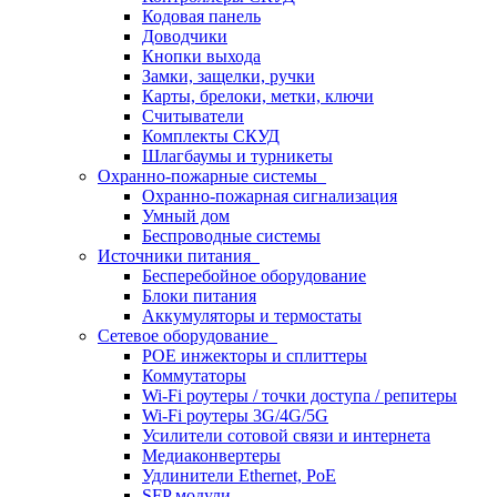
Кодовая панель
Доводчики
Кнопки выхода
Замки, защелки, ручки
Карты, брелоки, метки, ключи
Считыватели
Комплекты СКУД
Шлагбаумы и турникеты
Охранно-пожарные системы
Охранно-пожарная сигнализация
Умный дом
Беспроводные системы
Источники питания
Бесперебойное оборудование
Блоки питания
Аккумуляторы и термостаты
Сетевое оборудование
POE инжекторы и сплиттеры
Коммутаторы
Wi-Fi роутеры / точки доступа / репитеры
Wi-Fi роутеры 3G/4G/5G
Усилители сотовой связи и интернета
Медиаконвертеры
Удлинители Ethernet, PoE
SFP модули