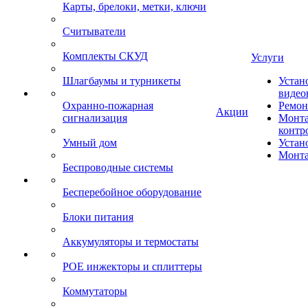
Карты, брелоки, метки, ключи
Считыватели
Комплекты СКУД
Услуги
Шлагбаумы и турникеты
Устан
видео
Охранно-пожарная
Ремон
Акции
сигнализация
Монта
контр
Умный дом
Устан
Монта
Беспроводные системы
Бесперебойное оборудование
Блоки питания
Аккумуляторы и термостаты
POE инжекторы и сплиттеры
Коммутаторы