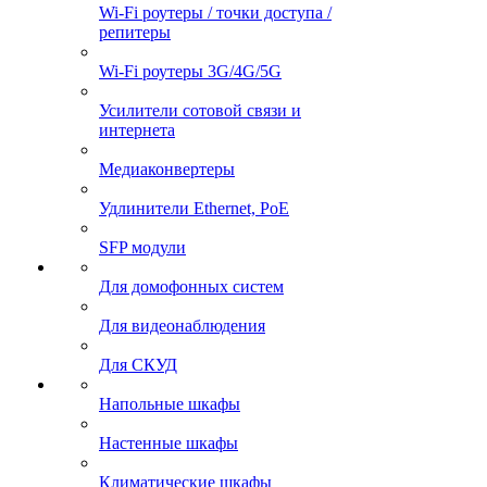
Wi-Fi роутеры / точки доступа /
репитеры
Wi-Fi роутеры 3G/4G/5G
Усилители сотовой связи и
интернета
Медиаконвертеры
Удлинители Ethernet, PoE
SFP модули
Для домофонных систем
Для видеонаблюдения
Для СКУД
Напольные шкафы
Настенные шкафы
Климатические шкафы