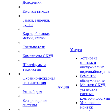
Доводчики
Кнопки выхода
Замки, защелки,
ручки
Карты, брелоки,
метки, ключи
Считыватели
Услуги
Комплекты СКУД
Установка,
монтаж и
Шлагбаумы и
обслуживание
турникеты
видеонаблюдения
Ремонт и
Охранно-пожарная
обслуживание
сигнализация
Монтаж СКУД,
Акции
установка
Умный дом
системы
контроля доступа
Беспроводные
Установка и
системы
монтаж