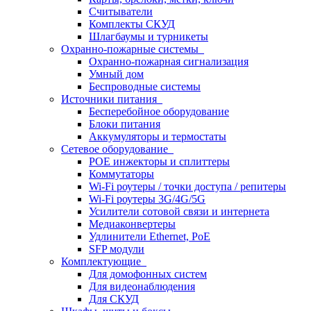
Считыватели
Комплекты СКУД
Шлагбаумы и турникеты
Охранно-пожарные системы
Охранно-пожарная сигнализация
Умный дом
Беспроводные системы
Источники питания
Бесперебойное оборудование
Блоки питания
Аккумуляторы и термостаты
Сетевое оборудование
POE инжекторы и сплиттеры
Коммутаторы
Wi-Fi роутеры / точки доступа / репитеры
Wi-Fi роутеры 3G/4G/5G
Усилители сотовой связи и интернета
Медиаконвертеры
Удлинители Ethernet, PoE
SFP модули
Комплектующие
Для домофонных систем
Для видеонаблюдения
Для СКУД