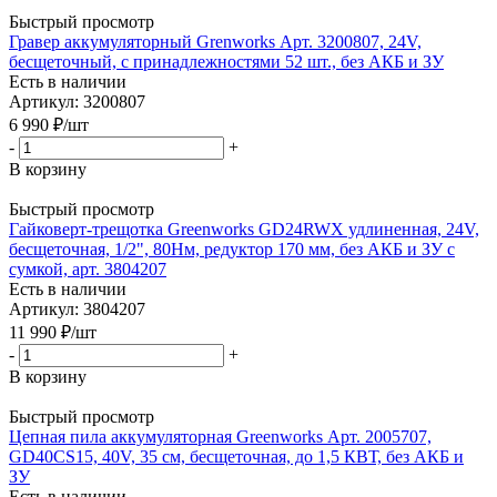
Быстрый просмотр
Гравер аккумуляторный Grenworks Арт. 3200807, 24V,
бесщеточный, с принадлежностями 52 шт., без АКБ и ЗУ
Есть в наличии
Артикул: 3200807
6 990
₽
/шт
-
+
В корзину
Быстрый просмотр
Гайковерт-трещотка Greenworks GD24RWX удлиненная, 24V,
бесщеточная, 1/2", 80Нм, редуктор 170 мм, без АКБ и ЗУ с
сумкой, арт. 3804207
Есть в наличии
Артикул: 3804207
11 990
₽
/шт
-
+
В корзину
Быстрый просмотр
Цепная пила аккумуляторная Greenworks Арт. 2005707,
GD40CS15, 40V, 35 см, бесщеточная, до 1,5 КВТ, без АКБ и
ЗУ
Есть в наличии