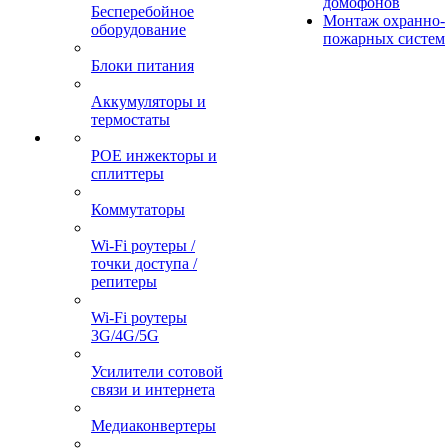
домофонов
Бесперебойное
Монтаж охранно-
оборудование
пожарных систем
Блоки питания
Аккумуляторы и
термостаты
POE инжекторы и
сплиттеры
Коммутаторы
Wi-Fi роутеры /
точки доступа /
репитеры
Wi-Fi роутеры
3G/4G/5G
Усилители сотовой
связи и интернета
Медиаконвертеры