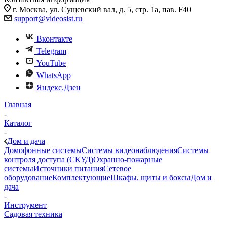
г. Москва, ул. Сущевский вал, д. 5, стр. 1а, пав. F40
support@videosist.ru
Вконтакте
Telegram
YouTube
WhatsApp
Яндекс.Дзен
Главная
-
Каталог
-
Дом и дача
Домофонные системы
Системы видеонаблюдения
Системы
контроля доступа (СКУД)
Охранно-пожарные
системы
Источники питания
Сетевое
оборудование
Комплектующие
Шкафы, щиты и боксы
Дом и
дача
-
Инструмент
Садовая техника