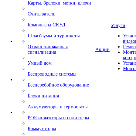
Карты, брелоки, метки, ключи
Считыватели
Комплекты СКУД
Услуги
Шлагбаумы и турникеты
Устан
видео
Охранно-пожарная
Ремон
Акции
сигнализация
Монта
контр
Умный дом
Устан
Монта
Беспроводные системы
Бесперебойное оборудование
Блоки питания
Аккумуляторы и термостаты
POE инжекторы и сплиттеры
Коммутаторы