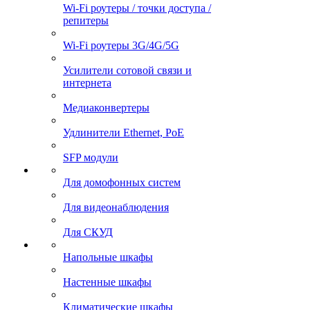
Wi-Fi роутеры / точки доступа /
репитеры
Wi-Fi роутеры 3G/4G/5G
Усилители сотовой связи и
интернета
Медиаконвертеры
Удлинители Ethernet, PoE
SFP модули
Для домофонных систем
Для видеонаблюдения
Для СКУД
Напольные шкафы
Настенные шкафы
Климатические шкафы