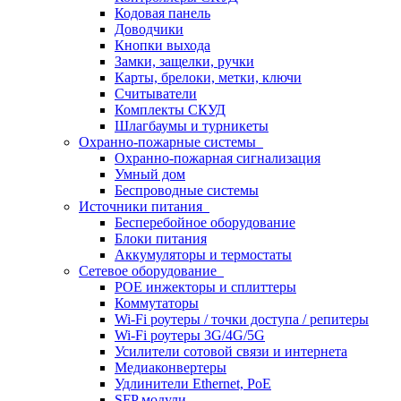
Кодовая панель
Доводчики
Кнопки выхода
Замки, защелки, ручки
Карты, брелоки, метки, ключи
Считыватели
Комплекты СКУД
Шлагбаумы и турникеты
Охранно-пожарные системы
Охранно-пожарная сигнализация
Умный дом
Беспроводные системы
Источники питания
Бесперебойное оборудование
Блоки питания
Аккумуляторы и термостаты
Сетевое оборудование
POE инжекторы и сплиттеры
Коммутаторы
Wi-Fi роутеры / точки доступа / репитеры
Wi-Fi роутеры 3G/4G/5G
Усилители сотовой связи и интернета
Медиаконвертеры
Удлинители Ethernet, PoE
SFP модули