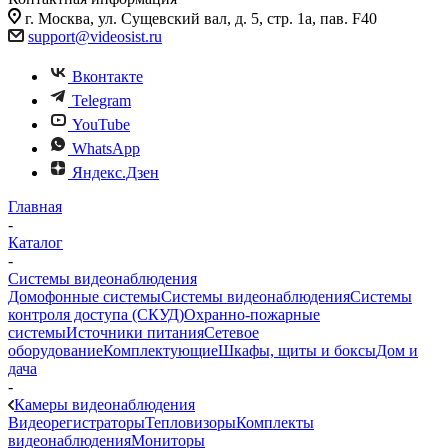
г. Москва, ул. Сущевский вал, д. 5, стр. 1а, пав. F40
support@videosist.ru
Вконтакте
Telegram
YouTube
WhatsApp
Яндекс.Дзен
Главная
-
Каталог
-
Системы видеонаблюдения
Домофонные системы
Системы видеонаблюдения
Системы
контроля доступа (СКУД)
Охранно-пожарные
системы
Источники питания
Сетевое
оборудование
Комплектующие
Шкафы, щиты и боксы
Дом и
дача
-
Камеры видеонаблюдения
Видеорегистраторы
Тепловизоры
Комплекты
видеонаблюдения
Мониторы