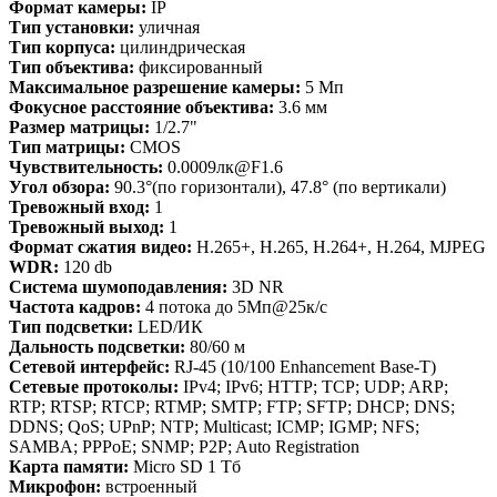
Формат камеры:
IP
Тип установки:
уличная
Тип корпуса:
цилиндрическая
Тип объектива:
фиксированный
Максимальное разрешение камеры:
5 Мп
Фокусное расстояние объектива:
3.6 мм
Размер матрицы:
1/2.7"
Тип матрицы:
CMOS
Чувствительность:
0.0009лк@F1.6
Угол обзора:
90.3°(по горизонтали), 47.8° (по вертикали)
Тревожный вход:
1
Тревожный выход:
1
Формат сжатия видео:
H.265+, H.265, H.264+, H.264, MJPEG
WDR:
120 db
Система шумоподавления:
3D NR
Частота кадров:
4 потока до 5Мп@25к/с
Тип подсветки:
LED/ИК
Дальность подсветки:
80/60 м
Сетевой интерфейс:
RJ-45 (10/100 Enhancement Base-T)
Сетевые протоколы:
IPv4; IPv6; HTTP; TCP; UDP; ARP;
RTP; RTSP; RTCP; RTMP; SMTP; FTP; SFTP; DHCP; DNS;
DDNS; QoS; UPnP; NTP; Multicast; ICMP; IGMP; NFS;
SAMBA; PPPoE; SNMP; P2P; Auto Registration
Карта памяти:
Micro SD 1 Тб
Микрофон:
встроенный