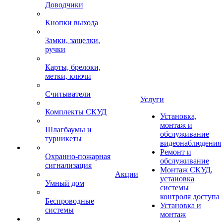
Доводчики
Кнопки выхода
Замки, защелки,
ручки
Карты, брелоки,
метки, ключи
Считыватели
Услуги
Комплекты СКУД
Установка,
монтаж и
Шлагбаумы и
обслуживание
турникеты
видеонаблюдения
Ремонт и
Охранно-пожарная
обслуживание
сигнализация
Монтаж СКУД,
Акции
установка
Умный дом
системы
контроля доступа
Беспроводные
Установка и
системы
монтаж