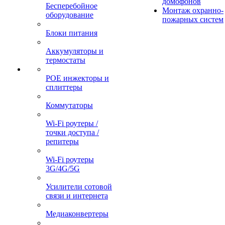
домофонов
Бесперебойное
Монтаж охранно-
оборудование
пожарных систем
Блоки питания
Аккумуляторы и
термостаты
POE инжекторы и
сплиттеры
Коммутаторы
Wi-Fi роутеры /
точки доступа /
репитеры
Wi-Fi роутеры
3G/4G/5G
Усилители сотовой
связи и интернета
Медиаконвертеры