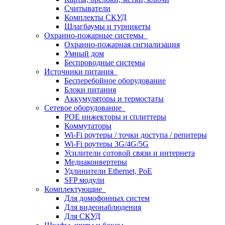
Считыватели
Комплекты СКУД
Шлагбаумы и турникеты
Охранно-пожарные системы
Охранно-пожарная сигнализация
Умный дом
Беспроводные системы
Источники питания
Бесперебойное оборудование
Блоки питания
Аккумуляторы и термостаты
Сетевое оборудование
POE инжекторы и сплиттеры
Коммутаторы
Wi-Fi роутеры / точки доступа / репитеры
Wi-Fi роутеры 3G/4G/5G
Усилители сотовой связи и интернета
Медиаконвертеры
Удлинители Ethernet, PoE
SFP модули
Комплектующие
Для домофонных систем
Для видеонаблюдения
Для СКУД