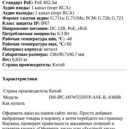
Стандарт PoE:
PoE 802.3at
Аудио входы:
1 канал (порт RCA)
Аудио выходы:
1 канал (порт RCA)
Формат сжатия аудио:
G.711a; G.711Mu; PCM; G.726; G.723
Класс защиты IP:
IP67
Напряжение питания:
DC 12В, PoE, ePoE
Потребляемая мощность:
6.3 Вт
Рабочая температура min, °С:
-40
Рабочая температура max, °С:
60
Материал корпуса:
металл
Габаритные размеры:
238х90,7х90,7 мм
Вес:
0,835 кг
Страна производитель:
Китай
Характеристики
Страна производитель
Китай
Модель
DH-IPC-HFW5559TP-ASE-IL-0360B
Как купить
Оформить заказ на нашем сайте легко. Просто добавьте
выбранные товары в корзину, а затем перейдите на страницу
Корзина, проверьте правильность заказанных позиций и
нажмите кнопку «Оформить заказ» или «Быстрый заказ».