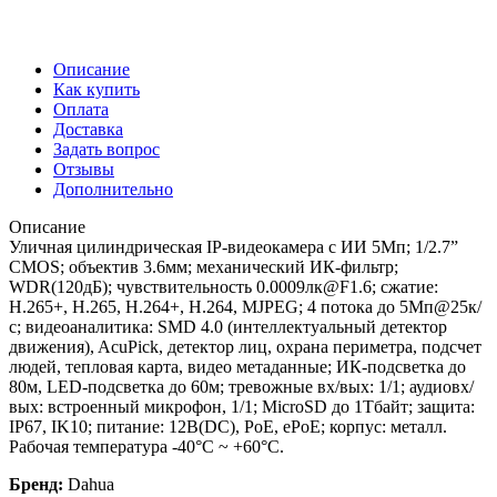
Описание
Как купить
Оплата
Доставка
Задать вопрос
Отзывы
Дополнительно
Описание
Уличная цилиндрическая IP-видеокамера с ИИ 5Мп; 1/2.7”
CMOS; объектив 3.6мм; механический ИК-фильтр;
WDR(120дБ); чувствительность 0.0009лк@F1.6; сжатие:
H.265+, H.265, H.264+, H.264, MJPEG; 4 потока до 5Мп@25к/
с; видеоаналитика: SMD 4.0 (интеллектуальный детектор
движения), AcuPick, детектор лиц, охрана периметра, подсчет
людей, тепловая карта, видео метаданные; ИК-подсветка до
80м, LED-подсветка до 60м; тревожные вх/вых: 1/1; аудиовх/
вых: встроенный микрофон, 1/1; MicroSD до 1Tбайт; защита:
IP67, IK10; питание: 12В(DC), PoE, ePoE; корпус: металл.
Рабочая температура -40°C ~ +60°C.
Бренд:
Dahua