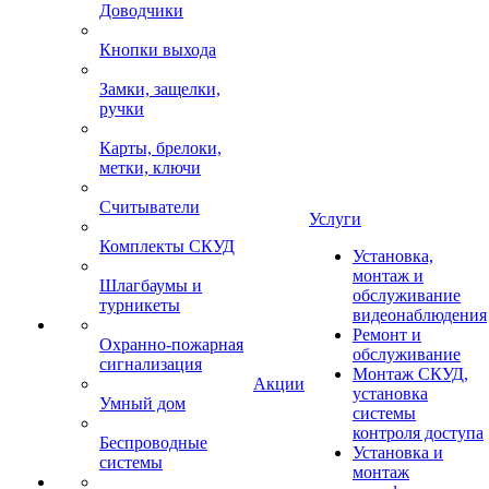
Доводчики
Кнопки выхода
Замки, защелки,
ручки
Карты, брелоки,
метки, ключи
Считыватели
Услуги
Комплекты СКУД
Установка,
монтаж и
Шлагбаумы и
обслуживание
турникеты
видеонаблюдения
Ремонт и
Охранно-пожарная
обслуживание
сигнализация
Монтаж СКУД,
Акции
установка
Умный дом
системы
контроля доступа
Беспроводные
Установка и
системы
монтаж