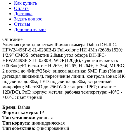
Как купить
Оплата
Доставка
Задать вопрос
Отзывы
Дополнительно
Описание
Уличная цилиндрическая IP-видеокамера Dahua DH-IPC-
HFW2449SP-S-IL-0280B-B Full-color с ИИ 4Мп (2688х1520);
1/2.9” CMOS; объектив 2.8мм; угол обзора DH-IPC-
HFW2449SP-S-IL-0280B; WDR(120дБ); чувствительность
0.008лк@F1.6 сжатие: H.265+, H.265, H.264+, H.264, MJPEG;
2 потока до 4Мп@25к/с; видеоаналитика: SMD Plus (Умная
детекция движения), пересечение линии, контроль зоны; ИК-
подсветка до 30м, LED-подсветка до 30м; встроенный
микрофон; MicroSD до 256Гбайт; защита: IP67; питание:
12В(DC), PoE; корпус: металл; рабочая температура: -40°C -
+60°C; цвет черный
Бренд:
Dahua
Формат камеры:
IP
Тип установки:
уличная
Тип корпуса:
цилиндрическая
Тип объектива:
фиксированный