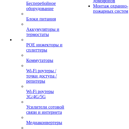
домофонов
Бесперебойное
Монтаж охранно-
оборудование
пожарных систем
Блоки питания
Аккумуляторы и
термостаты
POE инжекторы и
сплиттеры
Коммутаторы
Wi-Fi роутеры /
точки доступа /
репитеры
Wi-Fi роутеры
3G/4G/5G
Усилители сотовой
связи и интернета
Медиаконвертеры