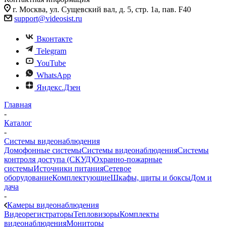
г. Москва, ул. Сущевский вал, д. 5, стр. 1а, пав. F40
support@videosist.ru
Вконтакте
Telegram
YouTube
WhatsApp
Яндекс.Дзен
Главная
-
Каталог
-
Системы видеонаблюдения
Домофонные системы
Системы видеонаблюдения
Системы
контроля доступа (СКУД)
Охранно-пожарные
системы
Источники питания
Сетевое
оборудование
Комплектующие
Шкафы, щиты и боксы
Дом и
дача
-
Камеры видеонаблюдения
Видеорегистраторы
Тепловизоры
Комплекты
видеонаблюдения
Мониторы