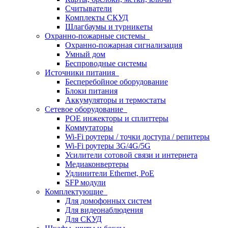
Считыватели
Комплекты СКУД
Шлагбаумы и турникеты
Охранно-пожарные системы
Охранно-пожарная сигнализация
Умный дом
Беспроводные системы
Источники питания
Бесперебойное оборудование
Блоки питания
Аккумуляторы и термостаты
Сетевое оборудование
POE инжекторы и сплиттеры
Коммутаторы
Wi-Fi роутеры / точки доступа / репитеры
Wi-Fi роутеры 3G/4G/5G
Усилители сотовой связи и интернета
Медиаконвертеры
Удлинители Ethernet, PoE
SFP модули
Комплектующие
Для домофонных систем
Для видеонаблюдения
Для СКУД