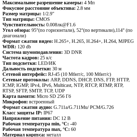
Максимальное разрешение камеры:
4 Мп
Фокусное расстояние объектива:
2.8 мм
Размер матрицы:
1/2.9"
Тип матрицы:
CMOS
Чувствительность:
0.008лк@F1.6
Угол обзора:
95°(по горизонтали), 52°(по вертикали),114° (по
диагонали)
Формат сжатия видео:
H.265+, H.265, H.264+, H.264, MJPEG
WDR:
120 db
Система шумоподавления:
3D DNR
Частота кадров:
25 к/с
Тип подсветки:
LED/ИК
Дальность подсветки:
30 м
Сетевой интерфейс:
RJ-45 (10 Мбит/с, 100 Мбит/с)
Сетевые протоколы:
ARP, DDNS, DHCP, DNS, FTP, HTTP,
ICMP, IGMP, IPv4, IPv6, Multicast, NTP, RTCP, RTMP, RTP,
RTSP, SFTP, SMTP, TCP, UDP
Карта памяти:
Micro SD 256 Гб
Микрофон:
встроенный
Формат сжатия аудио:
G.711a/G.711Mu/ PCM/G.726
Класс защиты IP:
IP67
Напряжение питания:
DC 12 В
Рабочая температура min, °С:
-40
Рабочая температура max, °С:
60
Материал корпуса:
металл