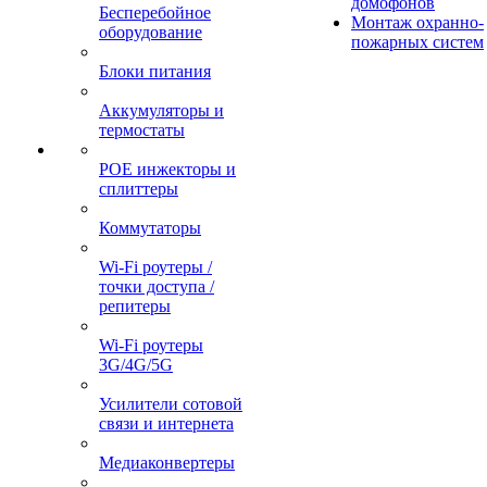
домофонов
Бесперебойное
Монтаж охранно-
оборудование
пожарных систем
Блоки питания
Аккумуляторы и
термостаты
POE инжекторы и
сплиттеры
Коммутаторы
Wi-Fi роутеры /
точки доступа /
репитеры
Wi-Fi роутеры
3G/4G/5G
Усилители сотовой
связи и интернета
Медиаконвертеры