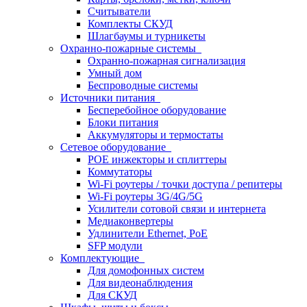
Считыватели
Комплекты СКУД
Шлагбаумы и турникеты
Охранно-пожарные системы
Охранно-пожарная сигнализация
Умный дом
Беспроводные системы
Источники питания
Бесперебойное оборудование
Блоки питания
Аккумуляторы и термостаты
Сетевое оборудование
POE инжекторы и сплиттеры
Коммутаторы
Wi-Fi роутеры / точки доступа / репитеры
Wi-Fi роутеры 3G/4G/5G
Усилители сотовой связи и интернета
Медиаконвертеры
Удлинители Ethernet, PoE
SFP модули
Комплектующие
Для домофонных систем
Для видеонаблюдения
Для СКУД