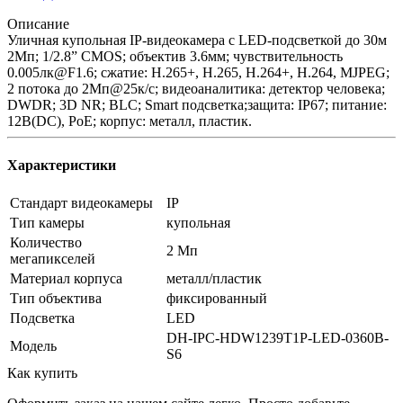
Описание
Уличная купольная IP-видеокамера с LED-подсветкой до 30м
2Мп; 1/2.8” CMOS; объектив 3.6мм; чувствительность
0.005лк@F1.6; сжатие: H.265+, H.265, H.264+, H.264, MJPEG;
2 потока до 2Мп@25к/с; видеоаналитика: детектор человека;
DWDR; 3D NR; BLC; Smart подсветка;защита: IP67; питание:
12В(DC), PoE; корпус: металл, пластик.
Характеристики
Стандарт видеокамеры
IP
Тип камеры
купольная
Количество
2 Мп
мегапикселей
Материал корпуса
металл/пластик
Тип объектива
фиксированный
Подсветка
LED
DH-IPC-HDW1239T1P-LED-0360B-
Модель
S6
Как купить