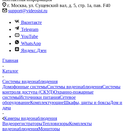
г. Москва, ул. Сущевский вал, д. 5, стр. 1а, пав. F40
support@videosist.ru
Вконтакте
Telegram
YouTube
WhatsApp
Яндекс.Дзен
Главная
-
Каталог
-
Системы видеонаблюдения
Домофонные системы
Системы видеонаблюдения
Системы
контроля доступа (СКУД)
Охранно-пожарные
системы
Источники питания
Сетевое
оборудование
Комплектующие
Шкафы, щиты и боксы
Дом и
дача
-
Камеры видеонаблюдения
Видеорегистраторы
Тепловизоры
Комплекты
видеонаблюдения
Мониторы