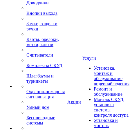
Доводчики
Кнопки выхода
Замки, защелки,
ручки
Карты, брелоки,
метки, ключи
Считыватели
Услуги
Комплекты СКУД
Установка,
монтаж и
Шлагбаумы и
обслуживание
турникеты
видеонаблюдения
Ремонт и
Охранно-пожарная
обслуживание
сигнализация
Монтаж СКУД,
Акции
установка
Умный дом
системы
контроля доступа
Беспроводные
Установка и
системы
монтаж