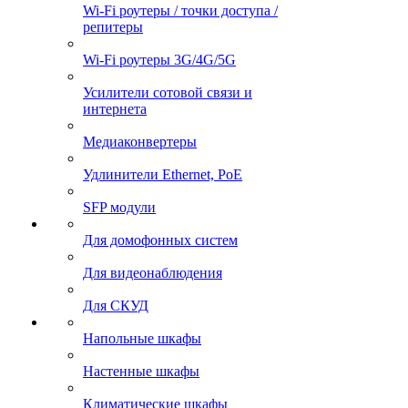
Wi-Fi роутеры / точки доступа /
репитеры
Wi-Fi роутеры 3G/4G/5G
Усилители сотовой связи и
интернета
Медиаконвертеры
Удлинители Ethernet, PoE
SFP модули
Для домофонных систем
Для видеонаблюдения
Для СКУД
Напольные шкафы
Настенные шкафы
Климатические шкафы