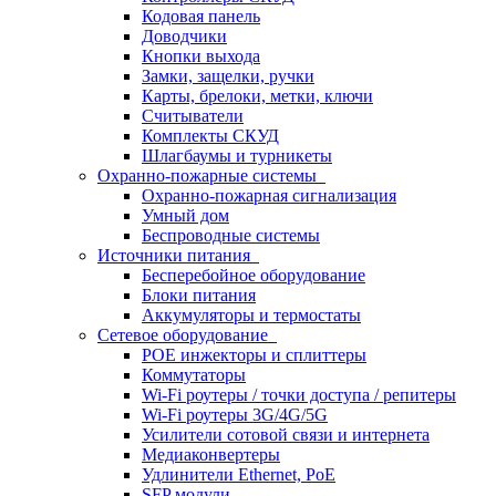
Кодовая панель
Доводчики
Кнопки выхода
Замки, защелки, ручки
Карты, брелоки, метки, ключи
Считыватели
Комплекты СКУД
Шлагбаумы и турникеты
Охранно-пожарные системы
Охранно-пожарная сигнализация
Умный дом
Беспроводные системы
Источники питания
Бесперебойное оборудование
Блоки питания
Аккумуляторы и термостаты
Сетевое оборудование
POE инжекторы и сплиттеры
Коммутаторы
Wi-Fi роутеры / точки доступа / репитеры
Wi-Fi роутеры 3G/4G/5G
Усилители сотовой связи и интернета
Медиаконвертеры
Удлинители Ethernet, PoE
SFP модули