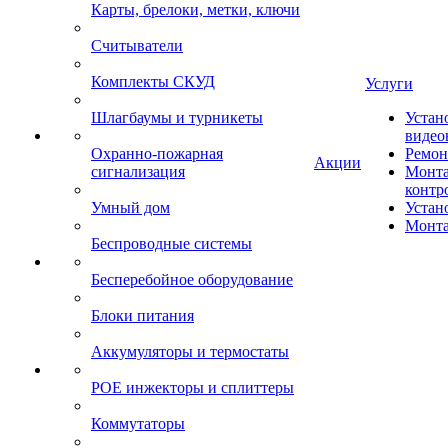
Карты, брелоки, метки, ключи
Считыватели
Комплекты СКУД
Услуги
Шлагбаумы и турникеты
Устан
видео
Охранно-пожарная
Ремон
Акции
сигнализация
Монта
контр
Умный дом
Устан
Монта
Беспроводные системы
Бесперебойное оборудование
Блоки питания
Аккумуляторы и термостаты
POE инжекторы и сплиттеры
Коммутаторы