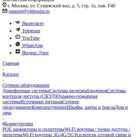
г. Москва, ул. Сущевский вал, д. 5, стр. 1а, пав. F40
support@videosist.ru
Вконтакте
Telegram
YouTube
WhatsApp
Яндекс.Дзен
Главная
-
Каталог
-
Сетевое оборудование
Домофонные системы
Системы видеонаблюдения
Системы
контроля доступа (СКУД)
Охранно-пожарные
системы
Источники питания
Сетевое
оборудование
Комплектующие
Шкафы, щиты и боксы
Дом и
дача
-
Коммутаторы
POE инжекторы и сплиттеры
Wi-Fi роутеры / точки доступа /
репитеры
Wi-Fi роутеры 3G/4G/5G
Усилители сотовой связи и