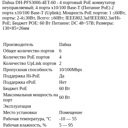
Dahua DH-PFS3006-4ET-60 - 4 портовый РоЕ коммутатор
неуправляемый; 4 порта x10/100 Base-T (Питание PoE) 2
порта x10/100 Base-T (Uplink); Мощность PoE портов: 1 ≤60Вт,
порты: 2-4≤30Вт, Всего: ≤60Вт; IEEE802.3af/IEEE802.3at/Hi-
PoE; Бюджет РОЕ: 60 Вт Питание: DC 48~57В; Размеры:
130×85×26мм
Производитель
Dahua
Общее количество портов
6
Количество PoE портов
4
Количество UpLink портов
2
Пропускная способность
10/100Mbps
Поддержка Hi-PoE
Да
Поддержка ePoE
Нет
Бюджет PoE
60 Вт
Максимальная мощность на
60 Вт
порт
Эксплуатация
Место установки
Помещение
Рабочая температура, °C
-10 — 55
Рабочая влажность, %
5 — 95