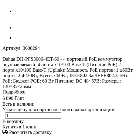
Артикул:
3600294
Dahua DH-PFS3006-4ET-60 - 4 портовый РоЕ коммутатор
неуправляемый; 4 порта x10/100 Base-T (Питание PoE) 2
порта x10/100 Base-T (Uplink); Мощность PoE портов: 1 ≤60Вт,
порты: 2-4≤30Вт, Всего: ≤60Вт; IEEE802.3af/IEEE802.3at/Hi-
PoE; Бюджет РОЕ: 60 Вт Питание: DC 48~57В; Размеры:
130×85×26мм
Подробнее
6 890
₽
/шт
Есть в наличии
Узнать цену для партнеров / монтажных организаций
-
+
В корзину
Купить в 1 клик
Рассчитать доставку