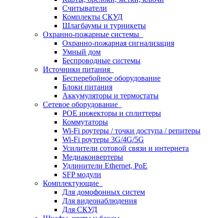
Считыватели
Комплекты СКУД
Шлагбаумы и турникеты
Охранно-пожарные системы
Охранно-пожарная сигнализация
Умный дом
Беспроводные системы
Источники питания
Бесперебойное оборудование
Блоки питания
Аккумуляторы и термостаты
Сетевое оборудование
POE инжекторы и сплиттеры
Коммутаторы
Wi-Fi роутеры / точки доступа / репитеры
Wi-Fi роутеры 3G/4G/5G
Усилители сотовой связи и интернета
Медиаконвертеры
Удлинители Ethernet, PoE
SFP модули
Комплектующие
Для домофонных систем
Для видеонаблюдения
Для СКУД