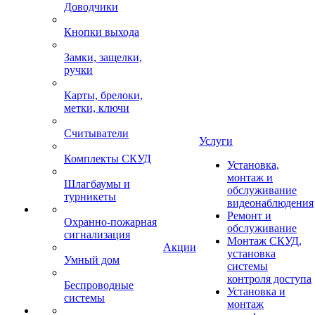
Доводчики
Кнопки выхода
Замки, защелки,
ручки
Карты, брелоки,
метки, ключи
Считыватели
Услуги
Комплекты СКУД
Установка,
монтаж и
Шлагбаумы и
обслуживание
турникеты
видеонаблюдения
Ремонт и
Охранно-пожарная
обслуживание
сигнализация
Монтаж СКУД,
Акции
установка
Умный дом
системы
контроля доступа
Беспроводные
Установка и
системы
монтаж