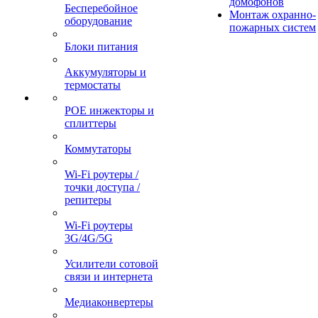
домофонов
Бесперебойное
Монтаж охранно-
оборудование
пожарных систем
Блоки питания
Аккумуляторы и
термостаты
POE инжекторы и
сплиттеры
Коммутаторы
Wi-Fi роутеры /
точки доступа /
репитеры
Wi-Fi роутеры
3G/4G/5G
Усилители сотовой
связи и интернета
Медиаконвертеры