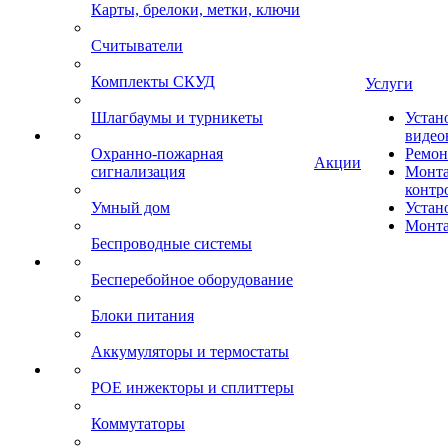
Карты, брелоки, метки, ключи
Считыватели
Комплекты СКУД
Услуги
Шлагбаумы и турникеты
Устан
видео
Охранно-пожарная
Ремон
Акции
сигнализация
Монта
контр
Умный дом
Устан
Монта
Беспроводные системы
Бесперебойное оборудование
Блоки питания
Аккумуляторы и термостаты
POE инжекторы и сплиттеры
Коммутаторы