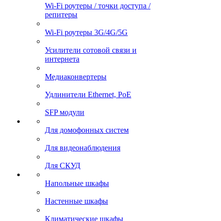
Wi-Fi роутеры / точки доступа /
репитеры
Wi-Fi роутеры 3G/4G/5G
Усилители сотовой связи и
интернета
Медиаконвертеры
Удлинители Ethernet, PoE
SFP модули
Для домофонных систем
Для видеонаблюдения
Для СКУД
Напольные шкафы
Настенные шкафы
Климатические шкафы