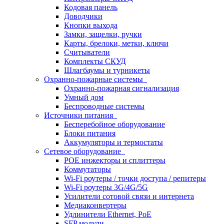
Кодовая панель
Доводчики
Кнопки выхода
Замки, защелки, ручки
Карты, брелоки, метки, ключи
Считыватели
Комплекты СКУД
Шлагбаумы и турникеты
Охранно-пожарные системы
Охранно-пожарная сигнализация
Умный дом
Беспроводные системы
Источники питания
Бесперебойное оборудование
Блоки питания
Аккумуляторы и термостаты
Сетевое оборудование
POE инжекторы и сплиттеры
Коммутаторы
Wi-Fi роутеры / точки доступа / репитеры
Wi-Fi роутеры 3G/4G/5G
Усилители сотовой связи и интернета
Медиаконвертеры
Удлинители Ethernet, PoE
SFP модули