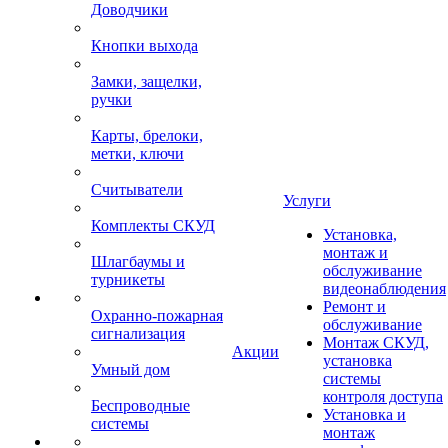
Доводчики
Кнопки выхода
Замки, защелки,
ручки
Карты, брелоки,
метки, ключи
Считыватели
Услуги
Комплекты СКУД
Установка,
монтаж и
Шлагбаумы и
обслуживание
турникеты
видеонаблюдения
Ремонт и
Охранно-пожарная
обслуживание
сигнализация
Монтаж СКУД,
Акции
установка
Умный дом
системы
контроля доступа
Беспроводные
Установка и
системы
монтаж