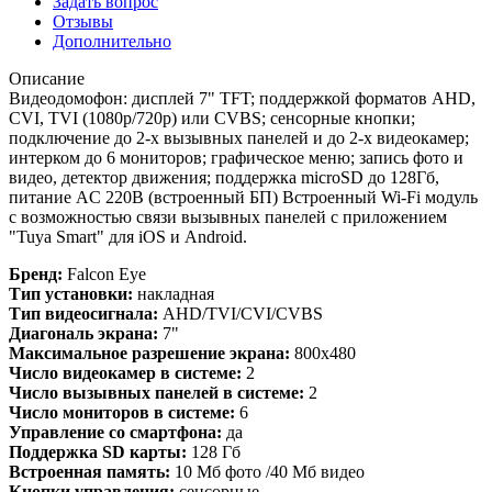
Задать вопрос
Отзывы
Дополнительно
Описание
Видеодомофон: дисплей 7" TFT; поддержкой форматов AHD,
CVI, TVI (1080р/720p) или CVBS; сенсорные кнопки;
подключение до 2-х вызывных панелей и до 2-х видеокамер;
интерком до 6 мониторов; графическое меню; запись фото и
видео, детектор движения; поддержка microSD до 128Гб,
питание AC 220В (встроенный БП) Встроенный Wi-Fi модуль
с возможностью связи вызывных панелей с приложением
"Tuya Smart" для iOS и Android.
Бренд:
Falcon Eye
Тип установки:
накладная
Тип видеосигнала:
AHD/TVI/CVI/CVBS
Диагональ экрана:
7"
Максимальное разрешение экрана:
800x480
Число видеокамер в системе:
2
Число вызывных панелей в системе:
2
Число мониторов в системе:
6
Управление со смартфона:
да
Поддержка SD карты:
128 Гб
Встроенная память:
10 Мб фото /40 Мб видео
Кнопки управления:
сенсорные