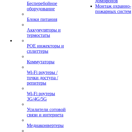
домофонов
Бесперебойное
Монтаж охранно-
оборудование
пожарных систем
Блоки питания
Аккумуляторы и
термостаты
POE инжекторы и
сплиттеры
Коммутаторы
Wi-Fi роутеры /
точки доступа /
репитеры
Wi-Fi роутеры
3G/4G/5G
Усилители сотовой
связи и интернета
Медиаконвертеры