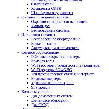
Считыватели
Комплекты СКУД
Шлагбаумы и турникеты
Охранно-пожарные системы
Охранно-пожарная сигнализация
Умный дом
Беспроводные системы
Источники питания
Бесперебойное оборудование
Блоки питания
Аккумуляторы и термостаты
Сетевое оборудование
POE инжекторы и сплиттеры
Коммутаторы
Wi-Fi роутеры / точки доступа / репитеры
Wi-Fi роутеры 3G/4G/5G
Усилители сотовой связи и интернета
Медиаконвертеры
Удлинители Ethernet, PoE
SFP модули
Комплектующие
Для домофонных систем
Для видеонаблюдения
Для СКУД