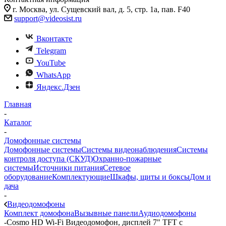
г. Москва, ул. Сущевский вал, д. 5, стр. 1а, пав. F40
support@videosist.ru
Вконтакте
Telegram
YouTube
WhatsApp
Яндекс.Дзен
Главная
-
Каталог
-
Домофонные системы
Домофонные системы
Системы видеонаблюдения
Системы
контроля доступа (СКУД)
Охранно-пожарные
системы
Источники питания
Сетевое
оборудование
Комплектующие
Шкафы, щиты и боксы
Дом и
дача
-
Видеодомофоны
Комплект домофона
Вызывные панели
Аудиодомофоны
-
Cosmo HD Wi-Fi Видеодомофон, дисплей 7" TFT с