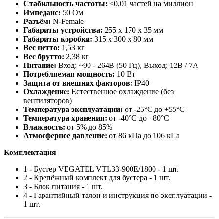
Стабильность частоты:
≤0,01 частей на миллион
Импеданс:
50 Ом
Разъём:
N-Female
Габариты устройства:
255 х 170 х 35 мм
Габариты коробки:
315 х 300 х 80 мм
Вес нетто:
1,53 кг
Вес брутто:
2,38 кг
Питание:
Вход: ~90 - 264В (50 Гц), Выход: 12В / 7А
Потребляемая мощность:
10 Вт
Защита от внешних факторов:
IP40
Охлаждение:
Естественное охлаждение (без
вентиляторов)
Температура эксплуатации:
от -25°С до +55°С
Температура хранения:
от -40°С до +80°С
Влажность:
от 5% до 85%
Атмосферное давление:
от 86 кПа до 106 кПа
Комплектация
1 - Бустер VEGATEL VTL33-900E/1800 - 1 шт.
2 - Крепёжный комплект для бустера - 1 шт.
3 - Блок питания - 1 шт.
4 - Гарантийный талон и инструкция по эксплуатации -
1 шт.