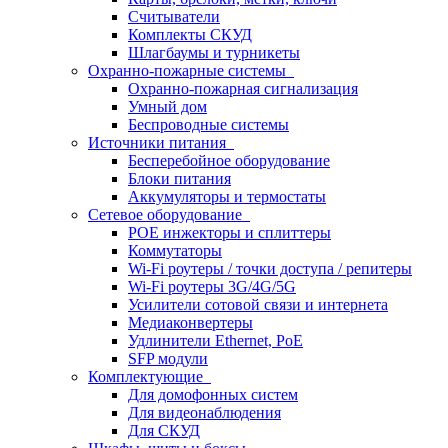
Считыватели
Комплекты СКУД
Шлагбаумы и турникеты
Охранно-пожарные системы
Охранно-пожарная сигнализация
Умный дом
Беспроводные системы
Источники питания
Бесперебойное оборудование
Блоки питания
Аккумуляторы и термостаты
Сетевое оборудование
POE инжекторы и сплиттеры
Коммутаторы
Wi-Fi роутеры / точки доступа / репитеры
Wi-Fi роутеры 3G/4G/5G
Усилители сотовой связи и интернета
Медиаконвертеры
Удлинители Ethernet, PoE
SFP модули
Комплектующие
Для домофонных систем
Для видеонаблюдения
Для СКУД