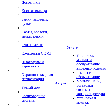
Доводчики
Кнопки выхода
Замки, защелки,
ручки
Карты, брелоки,
метки, ключи
Считыватели
Услуги
Комплекты СКУД
Установка,
монтаж и
Шлагбаумы и
обслуживание
турникеты
видеонаблюдения
Ремонт и
Охранно-пожарная
обслуживание
сигнализация
Монтаж СКУД,
Акции
установка
Умный дом
системы
контроля доступа
Беспроводные
Установка и
системы
монтаж