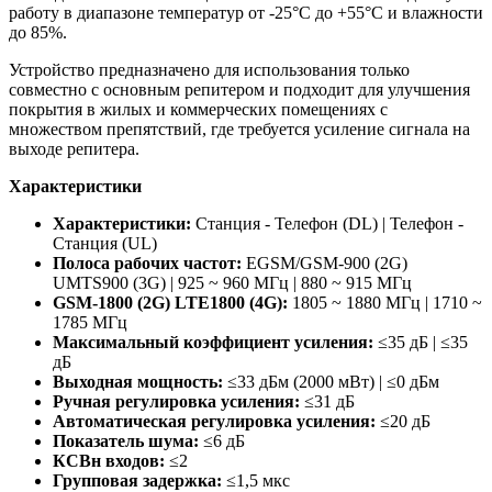
работу в диапазоне температур от -25°С до +55°С и влажности
до 85%.
Устройство предназначено для использования только
совместно с основным репитером и подходит для улучшения
покрытия в жилых и коммерческих помещениях с
множеством препятствий, где требуется усиление сигнала на
выходе репитера.
Характеристики
Характеристики:
Станция - Телефон (DL) | Телефон -
Станция (UL)
Полоса рабочих частот:
EGSM/GSM-900 (2G)
UMTS900 (3G) | 925 ~ 960 МГц | 880 ~ 915 МГц
GSM-1800 (2G) LTE1800 (4G):
1805 ~ 1880 МГц | 1710 ~
1785 МГц
Максимальный коэффициент усиления:
≤35 дБ | ≤35
дБ
Выходная мощность:
≤33 дБм (2000 мВт) | ≤0 дБм
Ручная регулировка усиления:
≤31 дБ
Автоматическая регулировка усиления:
≤20 дБ
Показатель шума:
≤6 дБ
КСВн входов:
≤2
Групповая задержка:
≤1,5 мкс