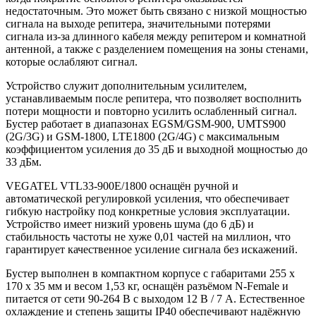
недостаточным. Это может быть связано с низкой мощностью
сигнала на выходе репитера, значительными потерями
сигнала из-за длинного кабеля между репитером и комнатной
антенной, а также с разделением помещения на зоны стенами,
которые ослабляют сигнал.
Устройство служит дополнительным усилителем,
устанавливаемым после репитера, что позволяет восполнить
потери мощности и повторно усилить ослабленный сигнал.
Бустер работает в диапазонах EGSM/GSM-900, UMTS900
(2G/3G) и GSM-1800, LTE1800 (2G/4G) с максимальным
коэффициентом усиления до 35 дБ и выходной мощностью до
33 дБм.
VEGATEL VTL33-900E/1800 оснащён ручной и
автоматической регулировкой усиления, что обеспечивает
гибкую настройку под конкретные условия эксплуатации.
Устройство имеет низкий уровень шума (до 6 дБ) и
стабильность частоты не хуже 0,01 частей на миллион, что
гарантирует качественное усиление сигнала без искажений.
Бустер выполнен в компактном корпусе с габаритами 255 х
170 х 35 мм и весом 1,53 кг, оснащён разъёмом N-Female и
питается от сети 90-264 В с выходом 12 В / 7 А. Естественное
охлаждение и степень защиты IP40 обеспечивают надёжную