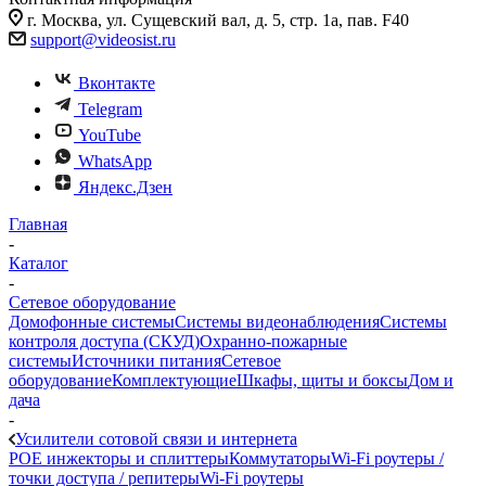
г. Москва, ул. Сущевский вал, д. 5, стр. 1а, пав. F40
support@videosist.ru
Вконтакте
Telegram
YouTube
WhatsApp
Яндекс.Дзен
Главная
-
Каталог
-
Сетевое оборудование
Домофонные системы
Системы видеонаблюдения
Системы
контроля доступа (СКУД)
Охранно-пожарные
системы
Источники питания
Сетевое
оборудование
Комплектующие
Шкафы, щиты и боксы
Дом и
дача
-
Усилители сотовой связи и интернета
POE инжекторы и сплиттеры
Коммутаторы
Wi-Fi роутеры /
точки доступа / репитеры
Wi-Fi роутеры