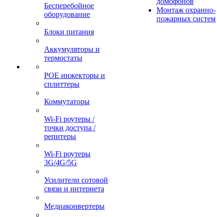
домофонов
Бесперебойное
Монтаж охранно-
оборудование
пожарных систем
Блоки питания
Аккумуляторы и
термостаты
POE инжекторы и
сплиттеры
Коммутаторы
Wi-Fi роутеры /
точки доступа /
репитеры
Wi-Fi роутеры
3G/4G/5G
Усилители сотовой
связи и интернета
Медиаконвертеры