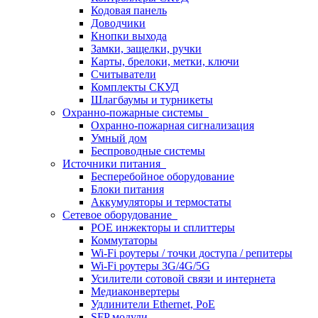
Кодовая панель
Доводчики
Кнопки выхода
Замки, защелки, ручки
Карты, брелоки, метки, ключи
Считыватели
Комплекты СКУД
Шлагбаумы и турникеты
Охранно-пожарные системы
Охранно-пожарная сигнализация
Умный дом
Беспроводные системы
Источники питания
Бесперебойное оборудование
Блоки питания
Аккумуляторы и термостаты
Сетевое оборудование
POE инжекторы и сплиттеры
Коммутаторы
Wi-Fi роутеры / точки доступа / репитеры
Wi-Fi роутеры 3G/4G/5G
Усилители сотовой связи и интернета
Медиаконвертеры
Удлинители Ethernet, PoE
SFP модули