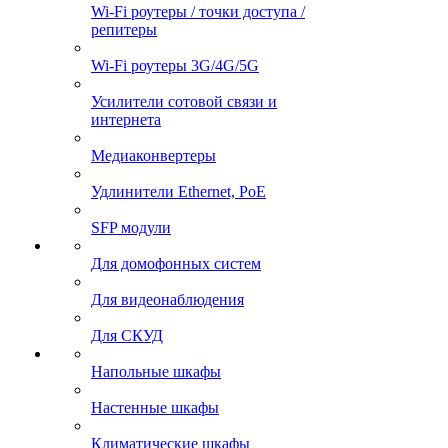
Wi-Fi роутеры / точки доступа /
репитеры
Wi-Fi роутеры 3G/4G/5G
Усилители сотовой связи и
интернета
Медиаконвертеры
Удлинители Ethernet, PoE
SFP модули
Для домофонных систем
Для видеонаблюдения
Для СКУД
Напольные шкафы
Настенные шкафы
Климатические шкафы