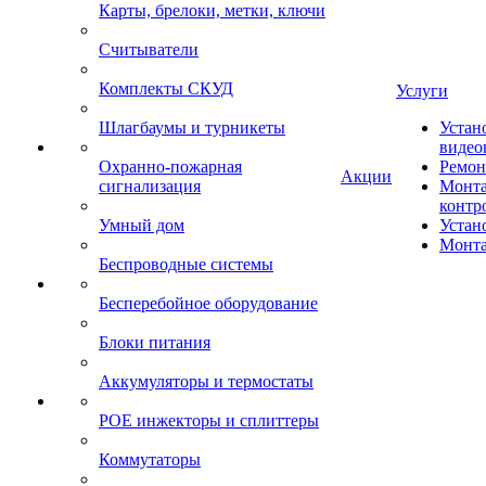
Карты, брелоки, метки, ключи
Считыватели
Комплекты СКУД
Услуги
Шлагбаумы и турникеты
Устан
видео
Охранно-пожарная
Ремон
Акции
сигнализация
Монта
контр
Умный дом
Устан
Монта
Беспроводные системы
Бесперебойное оборудование
Блоки питания
Аккумуляторы и термостаты
POE инжекторы и сплиттеры
Коммутаторы